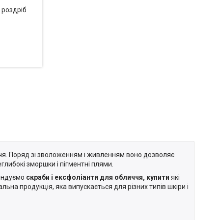
в роздріб
чя. Поряд зі зволоженням і живленням воно дозволяє
глибокі зморшки і пігментні плями.
мендуємо
скраби і ексфоліанти для обличчя, купити
які
льна продукція, яка випускається для різних типів шкіри і