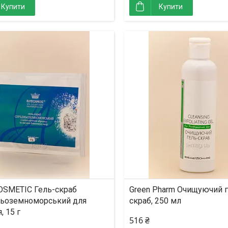
Купити
Купити
OSMETIC Гель-скраб
Green Pharm Очищуючий г
ьоземноморський для
скраб, 250 мл
, 15 г
516 ₴