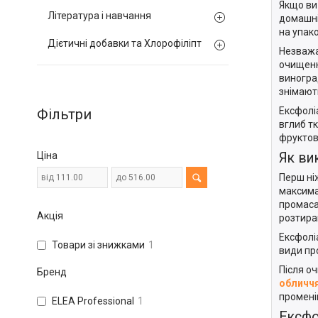
Якщо ви
Література і навчання
домашні
на упако
Дієтичні добавки та Хлорофіліпт
Незважа
очищенн
виноград
знімають
Ексфолі
Фільтри
вглиб т
фруктові
Як ви
Ціна
Перш ні
максима
промаса
Акція
розтира
Ексфолі
Товари зі знижками
1
види пр
Після о
Бренд
обличч
промені
ELEA Professional
1
Ексфо