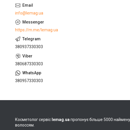
info@lemag.ua
https://m.me/lemag.ua
380937330303
380687330303
380957330303
Косметолог сервіс
lemag.ua
пропонує більше 5000 найменува
волоссям.