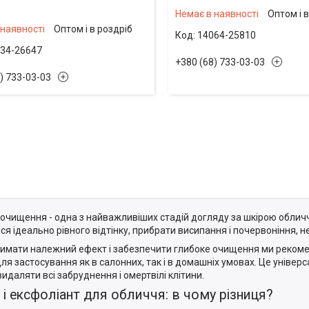
Немає в наявності
Оптом і 
 наявності
Оптом і в роздріб
14064-25810
34-26647
+380 (68) 733-03-03
) 733-03-03
 очищення - одна з найважливіших стадій догляду за шкірою облич
я ідеально рівного відтінку, прибрати висипання і почервоніння, не
имати належний ефект і забезпечити глибоке очищення ми реко
я застосування як в салонних, так і в домашніх умовах. Це універса
идаляти всі забруднення і омертвілі клітини.
 і ексфоліант для обличчя: в чому різниця?