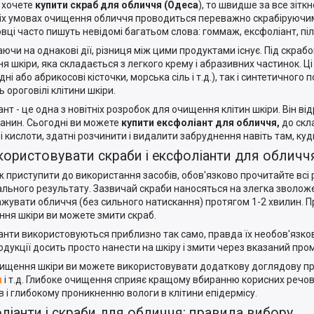
 хочете
купити скраб для обличчя (Одеса
), то швидше за все зітк
х умовах очищення обличчя проводиться переважно скрабіруючими 
вці часто пишуть невідомі багатьом слова: гоммаж, ексфоліант, пілін
ючи на однакові дії, різниця між цими продуктами існує. Під скраб
я шкіри, яка складається з легкого крему і абразивних частинок. Ц
ні або абрикосові кісточки, морська сіль і т.д.), так і синтетичног
 ороговілі клітини шкіри.
ант - це одна з новітніх розробок для очищення клітин шкіри. Він 
канин. Сьогодні ви можете
купити ексфоліант для обличчя,
до скла
 кислоти, здатні розчинити і видалити забруднення навіть там, куд
користовувати скраби і ексфоліанти для обличч
ж приступити до використання засобів, обов'язково прочитайте всі
льного результату. Зазвичай скраби наносяться на злегка зволож
жувати обличчя (без сильного натискання) протягом 1-2 хвилин. Про
ння шкіри ви можете змити скраб.
анти використовуються приблизно так само, правда їх необов'язков
одукції досить просто нанести на шкіру і змити через вказаний пром
чищення шкіри ви можете використовувати додаткову доглядову п
я
і т.д. Глибоке очищення сприяє кращому вбиранню корисних речов
в і глибокому проникненню вологи в клітини епідермісу.
ліанти і скраби для обличчя: правила вибору