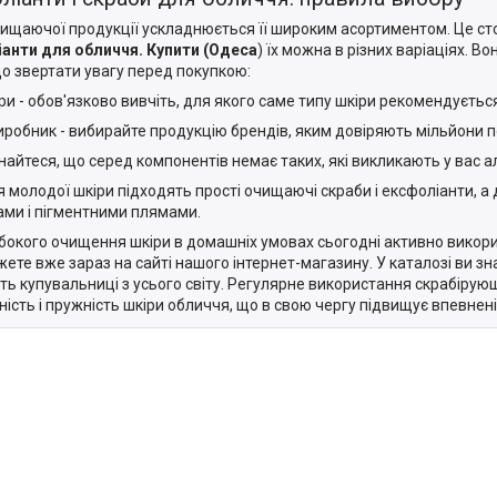
чищаючої продукції ускладнюється її широким асортиментом. Це стосу
анти для обличчя. Купити (Одеса
) їх можна в різних варіаціях. В
що звертати увагу перед покупкою:
іри - обов'язково вивчіть, для якого саме типу шкіри рекомендуєть
 виробник - вибирайте продукцію брендів, яким довіряють мільйони пок
найтеся, що серед компонентів немає таких, які викликають у вас а
для молодої шкіри підходять прості очищаючі скраби і ексфоліанти, а
ми і пігментними плямами.
бокого очищення шкіри в домашніх умовах сьогодні активно вико
жете вже зараз на сайті нашого інтернет-магазину. У каталозі ви з
ть купувальниці з усього світу. Регулярне використання скрабірую
ість і пружність шкіри обличчя, що в свою чергу підвищує впевненіс