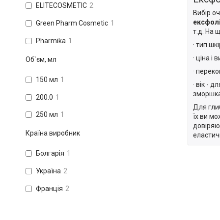
ELITECOSMETIC
2
Вибір о
ексфолі
Green Pharm Cosmetic
1
т.д. На 
Pharmika
1
· тип шк
· ціна і
Об`єм, мл
· переко
150 мл
1
· вік - 
зморшка
200.0
1
Для гли
250 мл
1
їх ви мо
довіряю
Країна виробник
еластичн
Болгарія
1
Україна
2
Франція
2