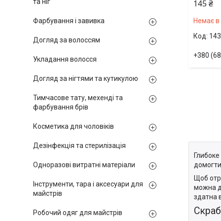
та ніг
145 ₴
Немає в
Фарбування і завивка
143
Догляд за волоссям
+380 (68
Укладання волосся
Догляд за нігтями та кутикулою
Тимчасове тату, мехенді та
фарбування брів
Косметика для чоловіків
Дезінфекція та стерилізація
Глибоке
домогтис
Одноразові витратні матеріали
Щоб отр
Інструменти, тара і аксесуари для
можна дл
майстрів
здатна в
Скраб
Робочий одяг для майстрів