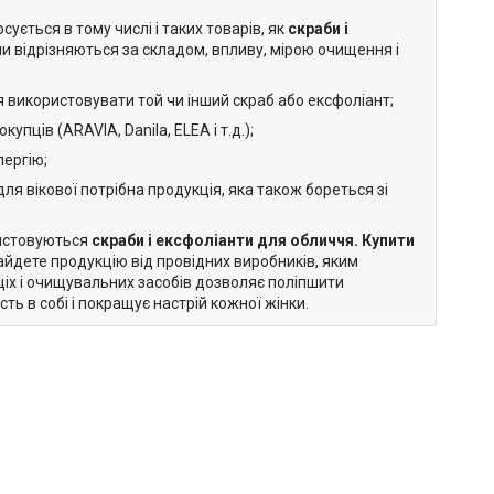
ється в тому числі і таких товарів, як
скраби і
они відрізняються за складом, впливу, мірою очищення і
ся використовувати той чи інший скраб або ексфоліант;
упців (ARAVIA, Danila, ELEA і т.д.);
лергію;
 для вікової потрібна продукція, яка також бореться зі
ристовуються
скраби і ексфоліанти для обличчя. Купити
найдете продукцію від провідних виробників, яким
щіх і очищувальних засобів дозволяє поліпшити
ть в собі і покращує настрій кожної жінки.