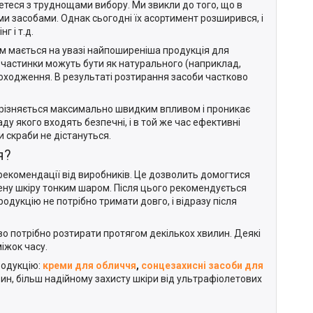
нетеся з труднощами вибору. Ми звикли до того, що в
засобами. Однак сьогодні їх асортимент розширився, і
г і т.д.
ом мається на увазі найпоширеніша продукція для
і частинки можуть бути як натурального (наприклад,
о походження. В результаті розтирання засоби частково
відрізняється максимально швидким впливом і проникає
ду якого входять безпечні, і в той же час ефективні
и скраби не дістануться.
я?
 рекомендації від виробників. Це дозволить домогтися
ену шкіру тонким шаром. Після цього рекомендується
дукцію не потрібно тримати довго, і відразу після
о потрібно розтирати протягом декількох хвилин. Деякі
іжок часу.
родукцію:
креми для обличчя
,
сонцезахисні засоби для
ин, більш надійному захисту шкіри від ультрафіолетових