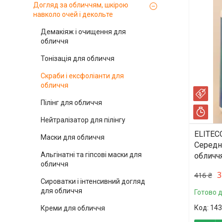
Догляд за обличчям, шкірою
навколо очей і декольте
Демакіяж і очищення для
обличчя
Тонізація для обличчя
Скраби і ексфоліанти для
обличчя
–10
Пілінг для обличчя
Зал
Нейтралізатор для пілінгу
ELITEC
Маски для обличчя
Середн
Альгінатні та гіпсові маски для
обличчя
обличчя
3
416 ₴
Сироватки і інтенсивний догляд
для обличчя
Готово 
143
Креми для обличчя