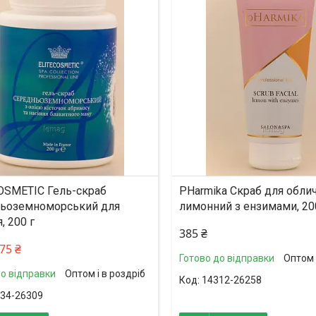
%
ишилось 24 дні
OSMETIC Гель-скраб
PHarmika Скраб для обли
ьоземноморський для
лимонний з ензимами, 20
, 200 г
385 ₴
75 ₴
Готово до відправки
Оптом 
до відправки
Оптом і в роздріб
14312-26258
34-26309