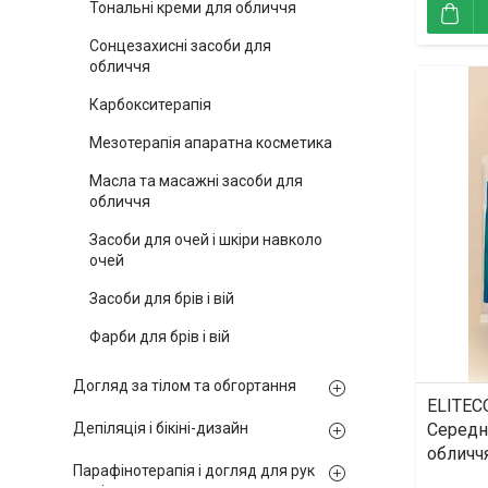
Тональні креми для обличчя
Сонцезахисні засоби для
обличчя
Карбокситерапія
Мезотерапія апаратна косметика
Масла та масажні засоби для
обличчя
Засоби для очей і шкіри навколо
очей
Засоби для брів і вій
Фарби для брів і вій
Догляд за тілом та обгортання
ELITEC
Середн
Депіляція і бікіні-дизайн
обличчя
Парафінотерапія і догляд для рук