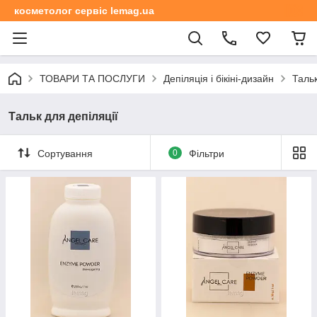
косметолог сервіс lemag.ua
ТОВАРИ ТА ПОСЛУГИ
Депіляція і бікіні-дизайн
Тальк
Тальк для депіляції
Сортування
0
Фільтри