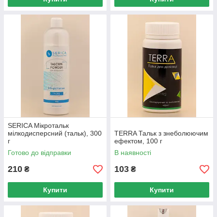
SERICA Мікротальк
мілкодисперсний (тальк), 300
TERRA Тальк з знеболюючим
г
ефектом, 100 г
Готово до відправки
В наявності
210
103
₴
₴
Купити
Купити