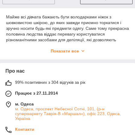
Майже всі дівчата бажають бути володарками ніжок з
шовковистою шкірою, до яких завжди приємно торкатися і
зручно носити будь-які предмети одягу. Саме тому прекрасна
половина людства віддає перевагу користуватися
різноманітними засобами для депіляції, які дозволяють
швидко і ефективно позбутися від зайвої рослинності на тілі.
Показати все
Одним з найбільш популярних засобів вважається
тальк для
депіляції воском
. Він користується популярністю вже
протягом багатьох десятиліть і схоже не збирається
Про нас
зменшувати обороти.
У чому особливості тальку
99% позитивних з 304 відгуків за рік
Тальк для депіляції, ціна
якого безпосередньо залежить від
Працює з 27.11.2014
складу засобу та його виробника, є захисним засобом. В
основному він використовується для запобігання подразнень
м. Одеса
і запалень шкіри, які можуть проявлятися під час агресивної
м. Одеса, проспект Небесної Сотні, 101, (р-н
депіляції. Також тальк забезпечує відмінне зчеплення між
супермаркету Таврія-В «Маршал»), офіс 223, Одеса,
Україна
шкірою і воском, що дозволяє значно збільшити ефективність
процесу.
Контакти
Сучасні виробники засобів для депіляції знають, як важливий