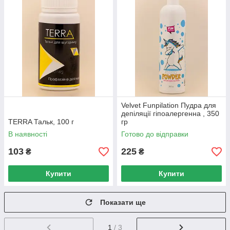
Velvet Funpilation Пудра для
депіляції гіпоалергенна , 350
TERRA Тальк, 100 г
гр
В наявності
Готово до відправки
103
225
₴
₴
Купити
Купити
Показати ще
1
/ 3