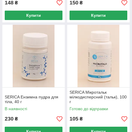
148
150
₴
₴
Купити
Купити
SERICA Мікротальк
SERICA Ензимна пудра для
мілкодисперсний (тальк), 100
тіла, 40 г
г
В наявності
Готово до відправки
230
105
₴
₴
Купити
Купити