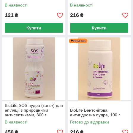
В наявності
В наявності
121
216
₴
₴
Купити
Купити
Новинка
BioLife SOS пудра (тальк) для
епіляції з природними
BioLife Бентонітова
антисептиками, 300 г
антигідрозна пудра, 100 г
В наявності
Готово до відправки
458
216
₴
₴