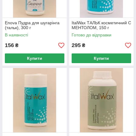
Enova Пудра для шугарінга
ItalWax ТАЛЬК косметичний C
(тальк), 300 г
МЕНТОЛОМ, 150 г
В наявності
Готово до відправки
156
295
₴
₴
Купити
Купити