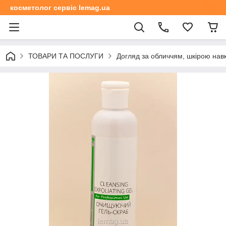
косметолог сервіс lemag.ua
ТОВАРИ ТА ПОСЛУГИ
Догляд за обличчям, шкірою навк