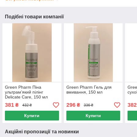
Подібні товари компанії
Green Pharm Піна
Green Pharm Гель для
Gree
ультрам’який пілінг
вмивання, 150 мл
сухо
Delicate Care, 150 мл
381
296
382
₴
₴
432 ₴
336 ₴
Купити
Купити
Акційні пропозиції та новинки