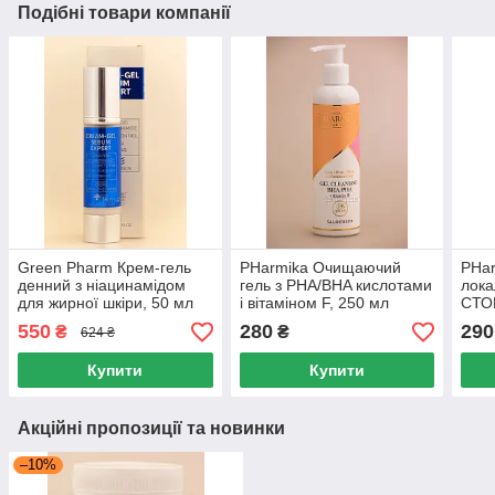
Подібні товари компанії
Green Pharm Крем-гель
PHarmika Очищаючий
PHar
денний з ніацинамідом
гель з PHA/BHA кислотами
лока
для жирної шкіри, 50 мл
і вітаміном F, 250 мл
СТО
550
280
290
₴
₴
624 ₴
Купити
Купити
Акційні пропозиції та новинки
–10%