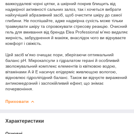
важкоудалеві чорні цятки, а шкірний покрив блищить від
надмірної активності сальних залоз, так і хочеться вибрати
найхучіший абразивний засіб, щоб очистити шкіру до самої
глибини. Не поспішайте, адже надмірна сухість може тільки
травмувати шкіру та спровокувати стресову реакцію. Очисний
гель для вмивання від бренда Elea Professional м'яко видаляє
жирність, забруднення й макіяж, внаслідок чого ви відчуваєте
комфорт і свіжість.
Цей засіб м'яко очищає пори, зберігаючи оптимальний
баланс pH. Мікрокапсули з гідралатом герані й особливий
зволожувальний комплекс елементів із квітковою водою,
вітамінами А й Е насичує епідерміс живлющою вологою,
відновлює гідроліпідний баланс. Також ви відчуєте виражений
антикомедозний і заспокійливий ефект, що знімає
почервоніння.
Приховати
Характеристики
Основні