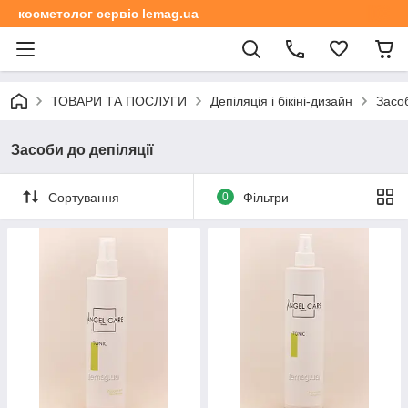
косметолог сервіс lemag.ua
ТОВАРИ ТА ПОСЛУГИ
Депіляція і бікіні-дизайн
Засоб
Засоби до депіляції
Сортування
0
Фільтри