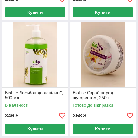
Купити
Купити
BioLife Лосьйон до депіляції,
BioLife Скраб перед
500 мл
шугарингом, 250 г
В наявності
Готово до відправки
346
358
₴
₴
Купити
Купити