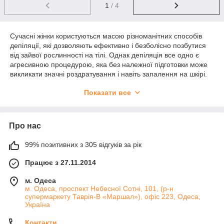
1
/ 4
Сучасні жінки користуються масою різноманітних способів
депіляції, які дозволяють ефективно і безболісно позбутися
від зайвої рослинності на тілі. Однак депіляція все одно є
агресивною процедурою, яка без належної підготовки може
викликати значні роздратування і навіть запалення на шкірі.
Саме тому зараз особливою популярністю користуються
Показати все
засоби до і після депіляції
, які готують шкіру до даної
процедури і дозволяють позбутися від можливих негативних
наслідків.
Особливості засобів до депіляції
Про нас
Засоби до депіляції
рекомендуються професіоналами до
99% позитивних з 305 відгуків за рік
використання через низки переваг, якими вони забезпечують
Працює з 27.11.2014
користувача. До них слід віднести:
· очищення шкіри від частинок жиру та інших сторонніх
м. Одеса
речовин;
м. Одеса, проспект Небесної Сотні, 101, (р-н
супермаркету Таврія-В «Маршал»), офіс 223, Одеса,
· дезінфекція шкіри ‒ особливо важлива частина, оскільки
Україна
після процедури депіляції шкіра відрізняється особливою
ніжністю;
Контакти