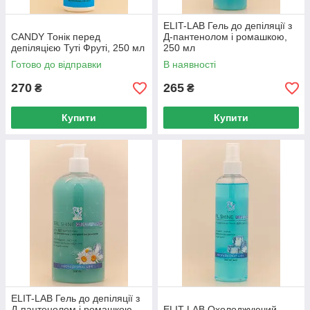
ELIT-LAB Гель до депіляції з
CANDY Тонік перед
Д-пантенолом і ромашкою,
депіляцією Туті Фруті, 250 мл
250 мл
Готово до відправки
В наявності
270
265
₴
₴
Купити
Купити
ELIT-LAB Гель до депіляції з
Д-пантенолом і ромашкою,
ELIT-LAB Охолоджуючий