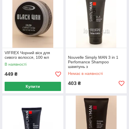
VIFREX Чорний віск для
сивого волосся, 100 мл
Nouvelle Simply MAN 3 in 1
Perfomance Shampoo
В наявності
шампунь з
антибактеріальним ефектом,
449
Немає в наявності
₴
200 мл
403
₴
Купити