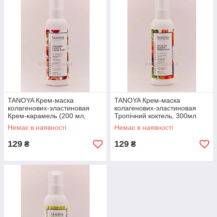
TANOYA Крем-маска
TANOYA Крем-маска
колагенових-эластиновая
колагенових-эластиновая
Крем-карамель (200 мл,
Тропічний коктель, 300мл
300мл) 300 мл
Немає в наявності
Немає в наявності
129
129
₴
₴