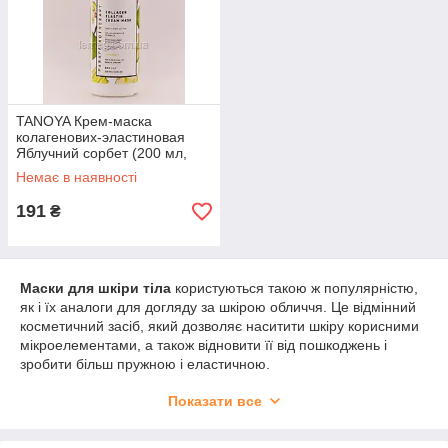
TANOYA Крем-маска
колагенових-эластиновая
Яблучний сорбет (200 мл,
500мл)
Немає в наявності
191
₴
Маски для шкіри тіла
користуються такою ж популярністю,
як і їх аналоги для догляду за шкірою обличчя. Це відмінний
косметичний засіб, який дозволяє наситити шкіру корисними
мікроелементами, а також відновити її від пошкоджень і
зробити більш пружною і еластичною.
Крім цього, маски повсюдно використовуються для боротьби
Показати все
з целюлітом, що ще більше підвищує їх популярність.
Властивості і особливості масок для