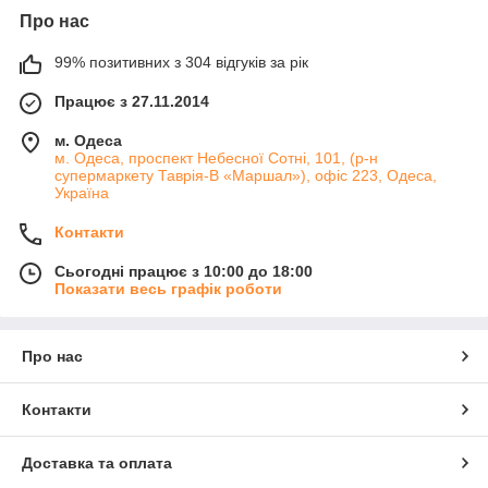
тіла
Про нас
Маски не просто так часто включають в
набір для догляду
99% позитивних з 304 відгуків за рік
за тілом.
Вони мають цілу низку переваг і ефектів, які
дозволяють більш якісно доглядати за шкірою.
Працює з 27.11.2014
На сьогоднішній день існує величезна різноманітність масок,
м. Одеса
які пропонують представницям прекрасної статі просто
м. Одеса, проспект Небесної Сотні, 101, (р-н
карколомні ефекти. До них слід віднести:
супермаркету Таврія-В «Маршал»), офіс 223, Одеса,
• зволоження шкіри;
Україна
• харчування шкіри корисними мікроелементами;
Контакти
• боротьба з пігментацією шкіри;
Сьогодні працює з 10:00 до 18:00
• омолодження шкіри;
Показати весь графік роботи
• відновлення шкіри після ушкоджень.
Фактично, всі види масок для тіла відрізняються
Про нас
вищевказаними ефектами. Просто вони бувають сильнішим
чи слабшим. Ефективність тієї чи іншої маски безпосередньо
залежить від її складу.
Контакти
Різновиди масок для тіла
Доставка та оплата
Маски для тіла є відмінним способом для інтенсивного