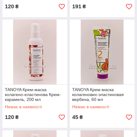
120
191
₴
₴
TANOYA Крем-маска
TANOYA Крем-маска
колагено-еластинова Крем-
колагенових-эластиновая
карамель, 200 мл
вербена, 60 мл
Немає в наявності
Немає в наявності
120
45
₴
₴