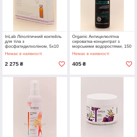
InLab Ліполітичний коктейль
Organic Антицелюлітна
для тіла з
сироватка-концентрат з
фосфатидилхоліном, 5х10
морськими водоростями, 150
мл
мл
Немає в наявності
Немає в наявності
2 275
405
₴
₴