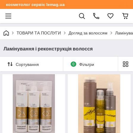
косметолог сервіс lemag.ua
ТОВАРИ ТА ПОСЛУГИ
Догляд за волоссям
Ламінува
Ламінування і реконструкція волосся
Сортування
0
Фільтри