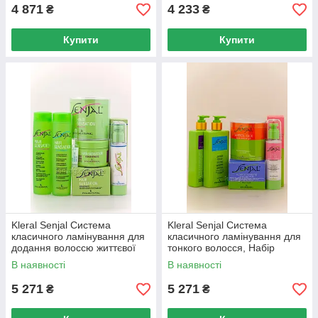
4 871
4 233
₴
₴
Купити
Купити
Kleral Senjal Система
Kleral Senjal Система
класичного ламінування для
класичного ламінування для
додання волоссю життєвої
тонкого волосся, Набір
сили, Набір
В наявності
В наявності
5 271
5 271
₴
₴