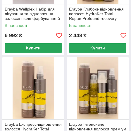
Erayba Wellplex Набір для
Erayba Глибоке відновлення
лікування та відновлення
волосся HydraKer Total
волосся після фарбування й
Repair Profound recovery,
освітлення
Набір
В наявності
В наявності
6 992
2 448
₴
₴
Купити
Купити
Erayba Експресс-відновлення
Erayba Інтенсивне
волосся HydraKer Total
відновлення волосся преміум