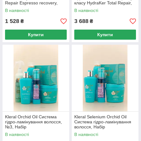
Repair Espresso recovery,
класу HydraKer Total Repair,
Набір
Набір
В наявності
В наявності
1 528
3 688
₴
₴
Купити
Купити
Kleral Orchid Oil Система
Kleral Selenium Orchid Oil
гідро-ламінування волосся,
Система гідро-ламінування
№3, Набір
волосся, Набір
В наявності
В наявності