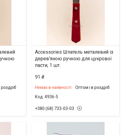
алевий
Accessories Шпатель металевий із
ручкою
дерев'яною ручкою для цукрової
пасти, 1 шт.
91 ₴
в роздріб
Немає в наявності
Оптом і в роздріб
4936-5
+380 (68) 733-03-03