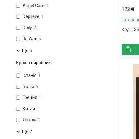
Angel Care
1
122 ₴
Depileve
1
Готово 
Doily
2
136
ItalWax
5
Ще 6
Країна виробник
Іспанія
1
Італія
5
Греция
1
Китай
1
Латвія
1
Ще 2