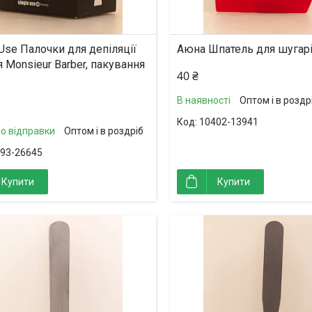
Use Палочки для депіляції
Аюна Шпатель для шугарі
 Monsieur Barber, пакування
40 ₴
В наявності
Оптом і в роздр
10402-13941
до відправки
Оптом і в роздріб
93-26645
Купити
Купити