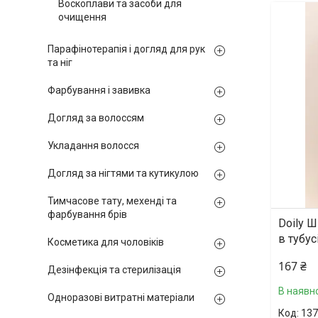
Воскоплави та засоби для
очищення
Парафінотерапія і догляд для рук
та ніг
Фарбування і завивка
Догляд за волоссям
Укладання волосся
Догляд за нігтями та кутикулою
Тимчасове тату, мехенді та
фарбування брів
Doily Ш
в тубус
Косметика для чоловіків
167 ₴
Дезінфекція та стерилізація
В наявно
Одноразові витратні матеріали
137