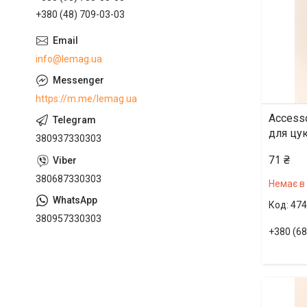
+380 (48) 709-03-03
info@lemag.ua
https://m.me/lemag.ua
Access
для цук
380937330303
71 ₴
380687330303
Немає в
474
380957330303
+380 (68