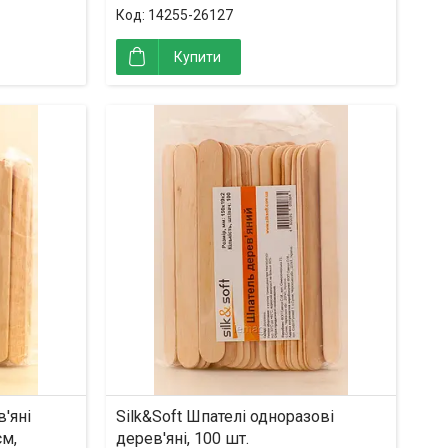
14255-26127
Купити
'яні
Silk&Soft Шпателі одноразові
см,
дерев'яні, 100 шт.