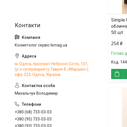
Simple 
обличчя
50 шт
254 ₴
Косметолог сервіс lemag.ua
Готово 
144
м. Одеса, проспект Небесної Сотні, 101,
(р-н супермаркету Таврія-В «Маршал»),
офіс 223, Одеса, Україна
Михальчук Володимир
+380 (68) 733-03-03
+380 (95) 733-03-03
+380 (93) 733-03-03