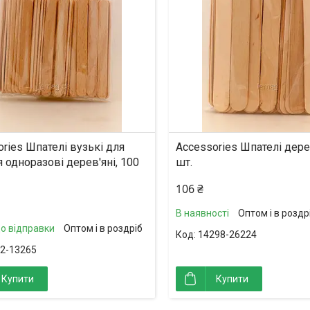
ries Шпателі вузькі для
Accessories Шпателі дерев
 одноразові дерев'яні, 100
шт.
106 ₴
В наявності
Оптом і в роздр
до відправки
Оптом і в роздріб
14298-26224
2-13265
Купити
Купити