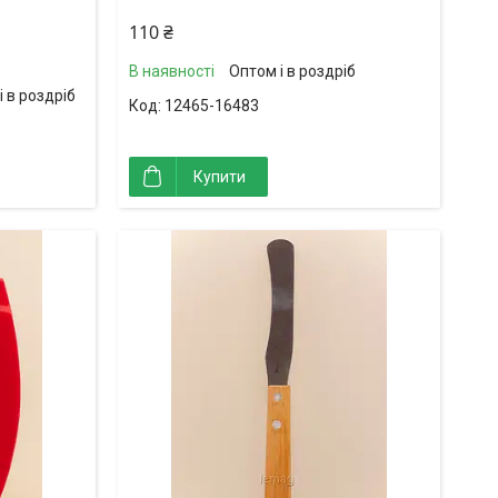
110 ₴
В наявності
Оптом і в роздріб
і в роздріб
12465-16483
Купити