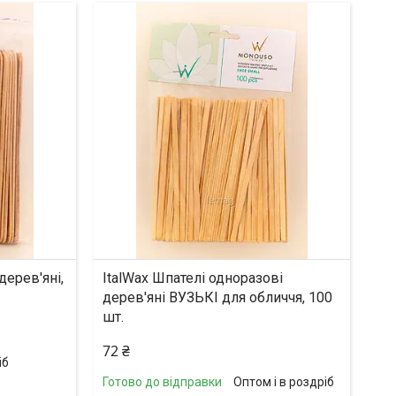
дерев'яні,
ItalWax Шпателі одноразові
дерев'яні ВУЗЬКІ для обличчя, 100
шт.
72 ₴
іб
Готово до відправки
Оптом і в роздріб