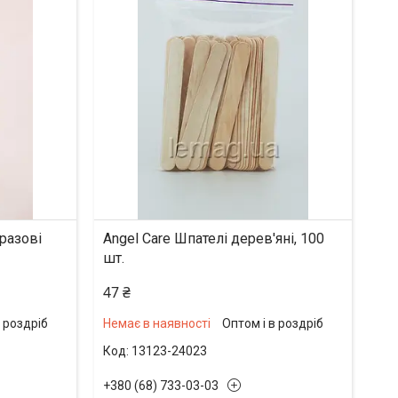
разові
Angel Care Шпателі дерев'яні, 100
шт.
47 ₴
в роздріб
Немає в наявності
Оптом і в роздріб
13123-24023
+380 (68) 733-03-03