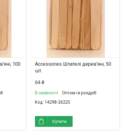
'яні, 100
Accessories Шпателі дерев'яні, 50
шт.
64 ₴
іб
В наявності
Оптом і в роздріб
14298-26225
Купити