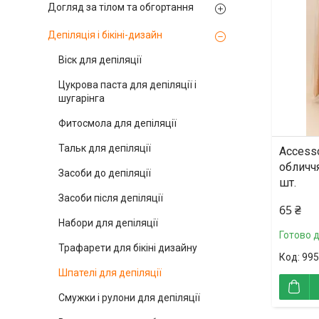
Догляд за тілом та обгортання
Депіляція і бікіні-дизайн
Віск для депіляції
Цукрова паста для депіляції і
шугарінга
Фитосмола для депіляції
Тальк для депіляції
Accesso
обличчя
Засоби до депіляції
шт.
Засоби після депіляції
65 ₴
Набори для депіляції
Готово 
Трафарети для бікіні дизайну
995
Шпателі для депіляції
Смужки і рулони для депіляції