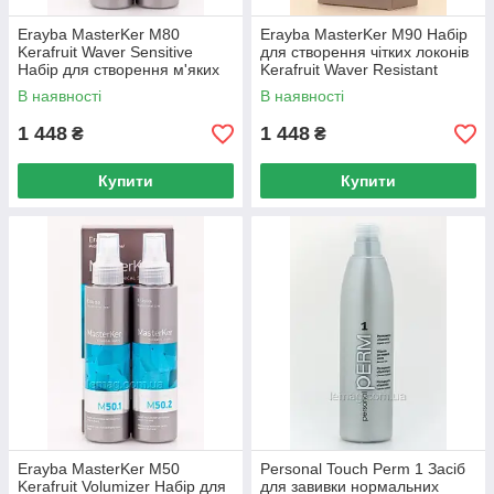
Erayba MasterKer M80
Erayba MasterKer M90 Набір
Kerafruit Waver Sensitive
для створення чітких локонів
Набір для створення м'яких
Kerafruit Waver Resistant
локонів
В наявності
В наявності
1 448
1 448
₴
₴
Купити
Купити
Erayba MasterKer M50
Personal Touch Perm 1 Засіб
Kerafruit Volumizer Набір для
для завивки нормальних