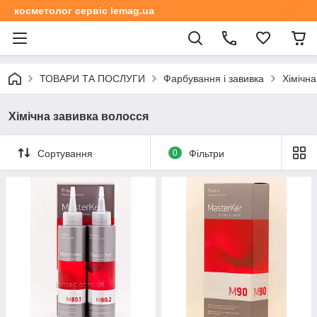
косметолог сервіс lemag.ua
ТОВАРИ ТА ПОСЛУГИ
Фарбування і завивка
Хімічна
Хімічна завивка волосся
Сортування
0
Фільтри