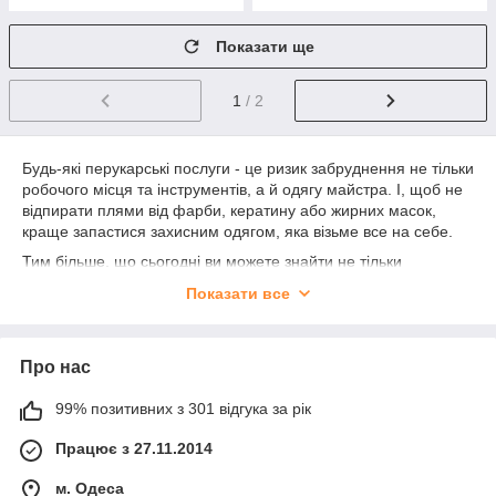
Показати ще
1
/ 2
Будь-які перукарські послуги - це ризик забруднення не тільки
робочого місця та інструментів, а й одягу майстра. І, щоб не
відпирати плями від фарби, кератину або жирних масок,
краще запастися захисним одягом, яка візьме все на себе.
Тим більше, що сьогодні ви можете знайти не тільки
функціональну, але і гарну робочу одяг, яка налаштовує на
Показати все
потрібний лад, покращує імідж вашого бренду і зважає на
відтінками салону. Саме до таких незамінним для майстрів
аксесуарів відносяться
перукарні пеньюари і фартухи.
Про нас
Стильні фартухи і пеньюари для
перукарів - візитна картка салону
99% позитивних з 301 відгука за рік
Про робочий одяг в салоні краси цілком можна судити про
Працює з 27.11.2014
респектабельність і серйозність закладу. Однакова форма у
всіх майстрів створює гармонію на робочому місці, виглядає
м. Одеса