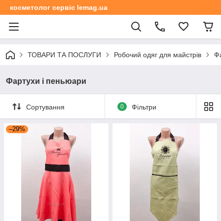
косметолог сервіс lemag.ua
ТОВАРИ ТА ПОСЛУГИ
Робочий одяг для майстрів
Ф
Фартухи і пеньюари
Сортування
0
Фільтри
–29%