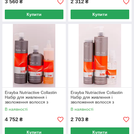
3 560
2 312
₴
₴
Купити
Купити
Erayba Nutriactive Collastin
Erayba Nutriactive Collastin
Набір для живлення і
Набір для живлення і
зволоження волосся з
зволоження волосся з
колагеном і еластином №2
колагеном і еластином №3
В наявності
В наявності
Набір Medium
4 752
2 703
₴
₴
Купити
Купити