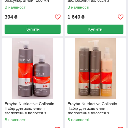
безсульфатний, 200 мл
зволоження волосся з
колагеном і еластином №1
В наявності
В наявності
394
1 640
₴
₴
Купити
Купити
Erayba Nutriactive Collastin
Erayba Nutriactive Collastin
Набір для живлення і
Набір для живлення і
зволоження волосся з
зволоження волосся з
колагеном і еластином №1
колагеном і еластином №2
В наявності
В наявності
Набір Medium