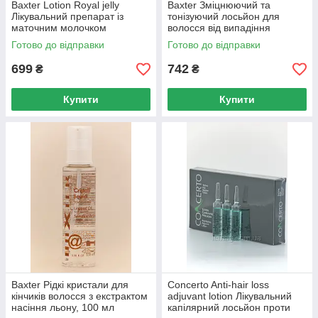
Baxter Lotion Royal jelly
Baxter Зміцнюючий та
Лікувальний препарат із
тонізуючий лосьйон для
маточним молочком
волосся від випадіння
відновлювальний, 10x10 мл
Плацента, 10x10 мл
Готово до відправки
Готово до відправки
699
742
₴
₴
Купити
Купити
Baxter Рідкі кристали для
Concerto Anti-hair loss
кінчиків волосся з екстрактом
adjuvant lotion Лікувальний
насіння льону, 100 мл
капілярний лосьйон проти