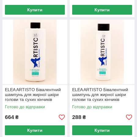
Купити
Купити
ELEA ARTISTO Бівалентний
ELEA ARTISTO Бівалентний
шампунь для жирної шкіри
шампунь для жирної шкіри
голови та сухих кінчиків
голови та сухих кінчиків
волосся Balancing Shampoo,
волосся Balancing Shampoo,
Готово до відправки
Готово до відправки
1000 мл
300 мл
664
288
₴
₴
Купити
Купити