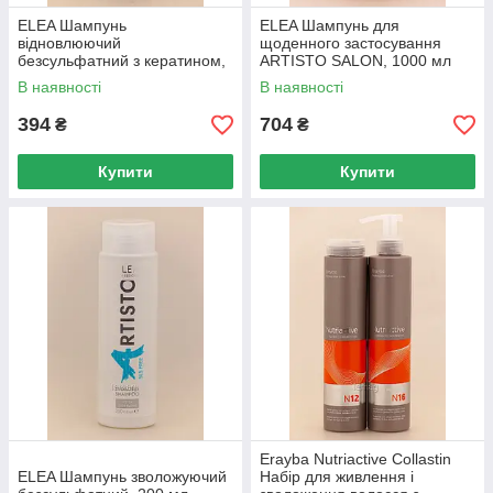
ELEA Шампунь
ELEA Шампунь для
відновлюючий
щоденного застосування
безсульфатний з кератином,
ARTISTO SALON, 1000 мл
200 мл
В наявності
В наявності
394
704
₴
₴
Купити
Купити
Erayba Nutriactive Collastin
ELEA Шампунь зволожуючий
Набір для живлення і