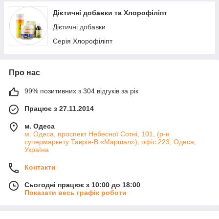
Дієтичні добавки та Хлорофіліпт
Капці одноразові
Дієтичні добавки
Халати одноразові
Серія Хлорофіліпт
Чохли на кушетки
Шапочки і одноразові пов'язки
Штани і куртки одноразові
Про нас
99% позитивних з 304 відгуків за рік
Працює з 27.11.2014
м. Одеса
м. Одеса, проспект Небесної Сотні, 101, (р-н
супермаркету Таврія-В «Маршал»), офіс 223, Одеса,
Україна
Контакти
Сьогодні працює з 10:00 до 18:00
Показати весь графік роботи