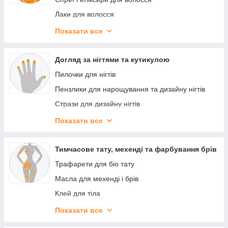
фарбування волосся
Лікування і ампули для волосся
Лаки для волосся
Ламінування і реконструкція волосся
Піни та муси для волосся
Показати все
Пудра-камуфляж для густоти волосся
Гелі для волосся
Гребінці, щітки, гребені для волосся
Креми для укладання волосся
Догляд за нігтями та кутикулою
Віск для волосся
Пилочки для нігтів
Засоби для блиску волосся
Пензлики для нарощування та дизайну нігтів
Стрази для дизайну нігтів
Розпірки для педикюру
Показати все
Апельсинові палички
Безворсові серветки
Тимчасове тату, мехенді та фарбування брів
Чохли та пакети на ванночки
Трафарети для біо тату
Ванночки для манікюру й педикюру
Масла для мехенді і брів
Клей для тіла
Матеріали для гліттер тату
Показати все
Аксесуари для біо тату