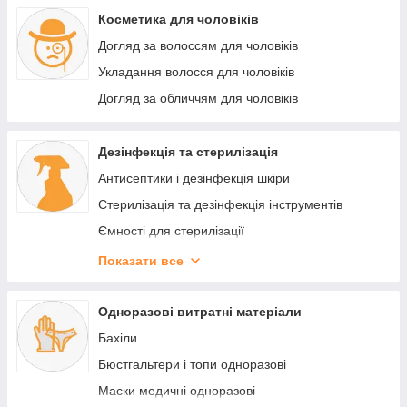
Косметика для чоловіків
Догляд за волоссям для чоловіків
Укладання волосся для чоловіків
Догляд за обличчям для чоловіків
Дезінфекція та стерилізація
Антисептики і дезінфекція шкіри
Стерилізація та дезінфекція інструментів
Ємності для стерилізації
Крафт пакети для стерилізації
Показати все
Стерилізатори, сухожильні шафи й автоклави
Дезінфекція поверхонь приміщень
Одноразові витратні матеріали
Бахіли
Бюстгальтери і топи одноразові
Маски медичні одноразові