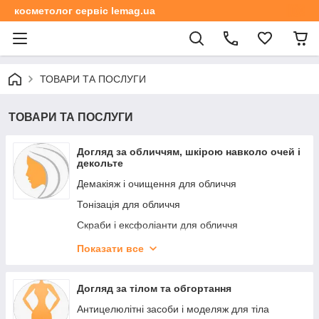
косметолог сервіс lemag.ua
ТОВАРИ ТА ПОСЛУГИ
ТОВАРИ ТА ПОСЛУГИ
Догляд за обличчям, шкірою навколо очей і
декольте
Демакіяж і очищення для обличчя
Тонізація для обличчя
Скраби і ексфоліанти для обличчя
Пілінг для обличчя
Показати все
Нейтралізатор для пілінгу
Маски для обличчя
Догляд за тілом та обгортання
Альгінатні та гіпсові маски для обличчя
Антицелюлітні засоби і моделяж для тіла