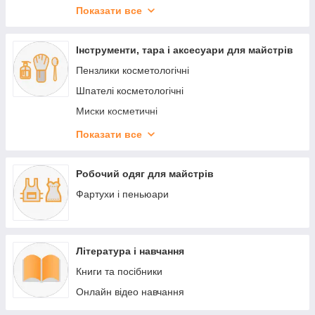
Маски-серветки косметологічні
Показати все
Серветки-патчі косметологічні
Пеньюари і фартухи одноразові
Інструменти, тара і аксесуари для майстрів
Рукавички вінілові
Пензлики косметологічні
Рукавички латексні
Шпателі косметологічні
Рукавички нітрилові
Миски косметичні
Рукавички поліетиленові
Баночки і пляшечки
Показати все
Підперчатки
Дозатори
Рушники одноразові поштучно
Косметички і чемоданчики для косметики
Робочий одяг для майстрів
Рушники одноразові в рулоні
Фартухи і пеньюари
Простирадла одноразові поштучно
Простирадла одноразові в рулоні
Література і навчання
Серветки одноразові поштучно
Книги та посібники
Серветки одноразові в рулоні
Онлайн відео навчання
Серветки для масажного столу
Стрінги і труси одноразові