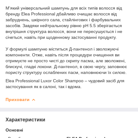
М'який універсальний шампунь для всіх типів волосся від
бренду Elea Professional дбайливо очищає волосся від
забруднень, шкірного сала, стайлінгових і фарбувальних
засобів. Завдяки нейтральному рівню pH 5.5 зберігається
внутрішня структура волосся, вони не пересушується і не
січеться, навіть при щоденному застосуванні продукту.
У формулі шампуню міститься Д-пантенол і зволожуючі
компоненти. Отже, навіть після процедури очищення ви
отримуєте не просто чисті до скрипу пасма, але зволожені,
блискучі, гладкі локони. Д-пантенол, в свою чергу, заповнює
пористу структуру ослаблених пасм, наповнюючи їх силою.
Elea Professional Luxor Color Shampoo – чудовий засіб для
застосування як в салоні, так і вдома.
Приховати
Характеристики
Основні