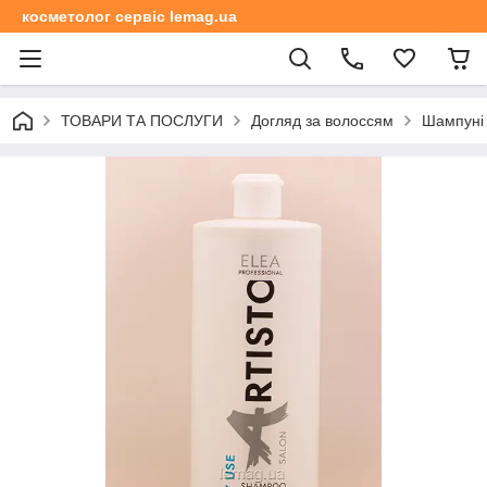
косметолог сервіс lemag.ua
ТОВАРИ ТА ПОСЛУГИ
Догляд за волоссям
Шампуні 