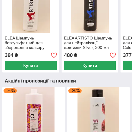
ELEA Шампунь
ELEA ARTISTO Шампунь
ELE
безсульфатний для
для нейтралізації
для 
збереження кольору
жовтизни Silver, 300 мл
Colo
фарбованого волосся,
мл
394
480
377
₴
₴
200 мл
Купити
Купити
Акційні пропозиції та новинки
–20%
–20%