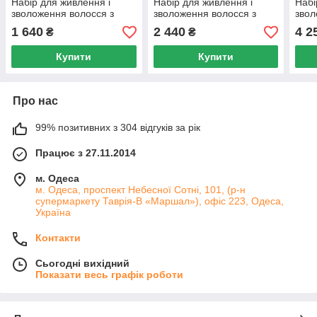
Набір для живлення і
Набір для живлення і
Набі
зволоження волосся з
зволоження волосся з
звол
колагеном і еластином
колагеном і еластином
кола
1 640
2 440
4 2
₴
₴
№1
№5
№9
Купити
Купити
Про нас
99% позитивних з 304 відгуків за рік
Працює з 27.11.2014
м. Одеса
м. Одеса, проспект Небесної Сотні, 101, (р-н
супермаркету Таврія-В «Маршал»), офіс 223, Одеса,
Україна
Контакти
Сьогодні вихідний
Показати весь графік роботи