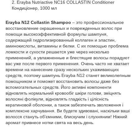
Erayba Nutriactive NC16 COLLASTIN Conditioner
Кондиціонер, 1000 мл
Erayba N12 Collastin Shampoo
– это профессиональное
восстановление окрашенных и поврежденных волос при
помощи высокоэффективной формулы шампуня,
содержащей гидролизированный коллаген и эластин,
аминокислоты, витамины и белки. С их помощью проблема
ломкости и сухости решается уже через несколько
применений, а увлажненные и блестящие волосы порадуют
вас уже после первого применения. Очень часто не хватает
времени на нанесение сразу нескольких ухаживающих
средств, поэтому шампунь Erayba N12 станет великолепным
помощником и поможет восстановить волосы даже без
вспомогательных средств. Його активні компоненти
відновлять нормальний кровообіг шкіри голови, зміцнять
волосяні фолікули, відновлять гладкість і цілісність
кератиновой оболонки, а також забезпечать зволоження і
комплексне харчування. Ви будете здивовані, наскільки ваші
волосся стануть об'ємними, блискучим і слухняним! Ніжний
аромат привнесе нотки свята на весь день.