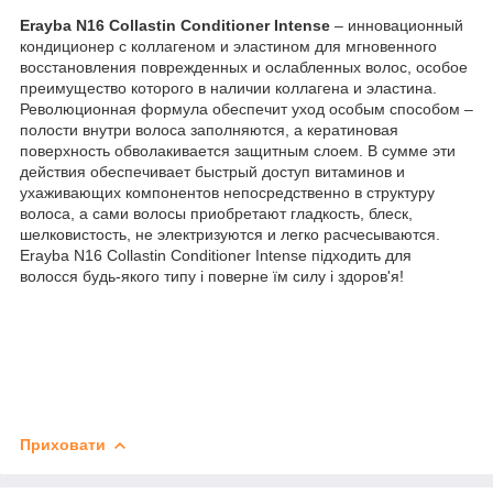
Erayba N16 Collastin Conditioner Intense
– инновационный
кондиционер с коллагеном и эластином для мгновенного
восстановления поврежденных и ослабленных волос, особое
преимущество которого в наличии коллагена и эластина.
Революционная формула обеспечит уход особым способом –
полости внутри волоса заполняются, а кератиновая
поверхность обволакивается защитным слоем. В сумме эти
действия обеспечивает быстрый доступ витаминов и
ухаживающих компонентов непосредственно в структуру
волоса, а сами волосы приобретают гладкость, блеск,
шелковистость, не электризуются и легко расчесываются.
Erayba N16 Collastin Conditioner Intense підходить для
волосся будь-якого типу і поверне їм силу і здоров'я!
Приховати