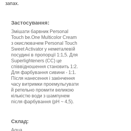
запах.
Застосування:
Змішати барвник Personal
Touch be.One Multicolor Cream
з окислювачем Personal Touch
Sweet Activator у неметалевій
посудині в пропорції 1:1,5. Для
Superlighteners (СС) це
співвідношення становить 1:2.
Для фарбування сивини - 1:1.
Після нанесення і закінчення
часу витримки проемульгувати
й ретельно промити великою
кількістю води з шампунем
після фарбування (рH ~ 4,5).
Склад:
Aqua,