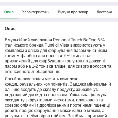
Опис
Характеристики
Відгуки про товар
Доставка
Опис
Емульсійний окислювач Personal Touch BeOne 6 %
італійського бренда Punti di Vista використовують у
комплексі з олією для фарбування пасом чи стійким
кремом-фарбою для волосся. 6% окислювач
призначений для фарбування тон у тон по довжині
пасом або на 1-2 тони світліше, для сивого волосся та
інтенсивного знебарвлення.
Лосьйон-окислювач містить комплекс
кондиціонувальних компонентів. Завдяки мінеральній
олії, що входить до складу продукту, забезпечує
додатковий догляд за волоссям. Унікальна формула
оксиданту з фруктовими кислотами, оливковою та
соєвою оліями і гідролізованими протеїнами пшениці
робить процес фарбування максимально м'яким, а
результат - неймовірно стійким. Засіб має приємний