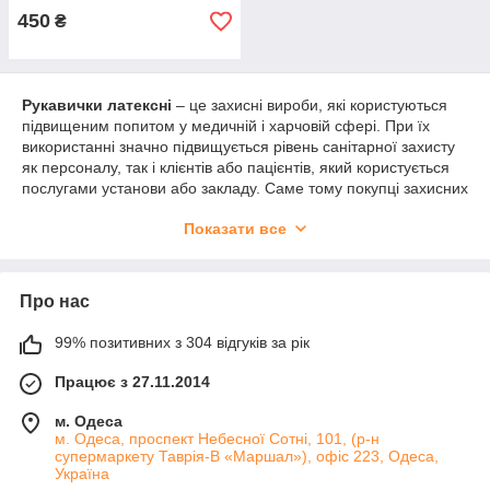
450
₴
Рукавички латексні
‒ це захисні вироби, які користуються
підвищеним попитом у медичній і харчовій сфері. При їх
використанні значно підвищується рівень санітарної захисту
як персоналу, так і клієнтів або пацієнтів, який користується
послугами установи або закладу. Саме тому покупці захисних
рукавичок слід приділити особливу увагу.
Показати все
Сфера застосування латексних
рукавичок
Про нас
В першу чергу
рукавички латексні медичні
використовуються в сфері охорони здоров'я. Вони
99% позитивних з 304 відгуків за рік
дозволяють захистити як медперсонал, так і пацієнтів, що
значно підвищує рівень безпеки установи.
Працює з 27.11.2014
Однак крім цього
рукавички латексні, купити
які ви можете
в нашому інтернет-магазині, широко поширені в харчовій
м. Одеса
промисловості. Вони володіють підвищеною стійкістю до
м. Одеса, проспект Небесної Сотні, 101, (р-н
різних жирів і інших подібних продуктів біологічного
супермаркету Таврія-В «Маршал»), офіс 223, Одеса,
Україна
походження, на відміну від тих же вінілових рукавичок. Однак