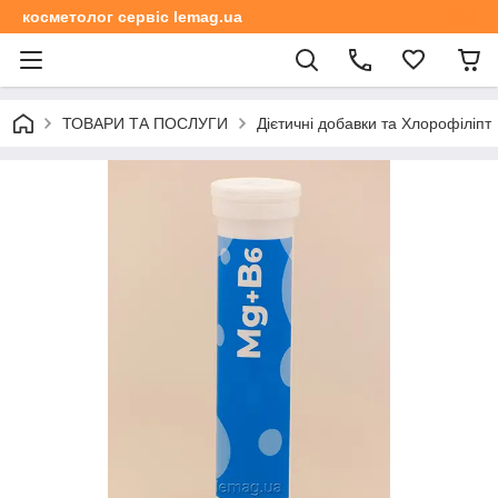
косметолог сервіс lemag.ua
ТОВАРИ ТА ПОСЛУГИ
Дієтичні добавки та Хлорофіліпт