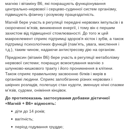
магнію і вітаміну В6, які покращують функціонування
центрально-нервової і серцево-судинної систем організму,
підвищують фізичну і розумову працездатність.
Магній бере участь в регуляції передачі нервових імпульсів і в
скороченні м’язів, виникнення енергії, і тому він є першим
захистом від підвищеної стомлюваності. До того ж цей
макроелемент сприяє підтримці здоров’я кісток і зубів, а також
підтримці психологічних функцій (пам’ять, увага, мислення і
т.д.), таким чином, надаючи антистресову дію на організм.
Піридоксин (вітамін В6) бере участь в регуляції метаболізму
нервової системи; покращує всмоктування магнію з
шлунково-кишкового тракту і його проникнення в клітини.
Також сприяє правильному засвоєнню білків і жирів в
організмі людини. Сприяє запобіганню різних нервових і
шкірних розладів, полегшує стан нудоти, зменшує нічні спазми
м’язів, судоми, оніміння кінцівок.
До протипоказань застосування добавки дієтичної
«Магній + В6» відносять:
діти до 14 років;
вагітність;
період годування груддю;