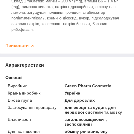
Склад 1 таблетки: магній – 200 мг (mg), вітамін В6 – 1,4 мг
(mg), лимонна кислота, натрію гідрокарбонат, ефірну олію
лимона, загущувач полівінілпіролідон, стабілізатор
поліетиленгліколь, кремнію діоксид, цукор, підсолоджувач
сахарин натрію, консервант натрію бензоат, барвник
рибофлавін.
Приховати
Характеристики
Основні
Виробник
Green Pharm Cosmetic
Країна виробник
Україна
Вікова група
Для дорослих
Застосування препарату
для серця та судин, для
нервової системи та мозку
Властивості
загальнозміцнюючі,
заспокійливі
Для поліпшення
обміну речовин, сну