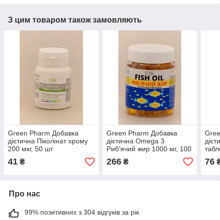
З цим товаром також замовляють
Green Pharm Добавка
Green Pharm Добавка
Gree
дієтична Піколінат хрому
дієтична Omega 3
дієт
200 мкг, 50 шт
Риб’ячий жир 1000 мг, 100
табл
капсул
смак
41
266
76
₴
₴
Про нас
99% позитивних з 304 відгуків за рік