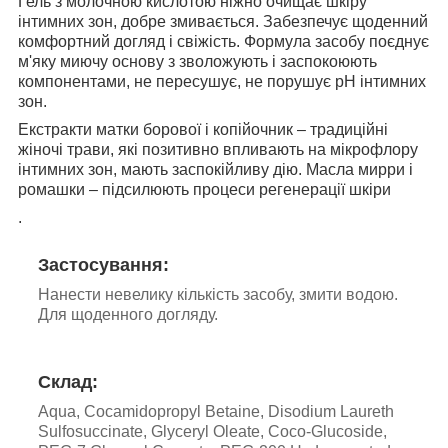
Гель з молочною кислотою ніжно очищає шкіру
інтимних зон, добре змивається. Забезпечує щоденний
комфортний догляд і свіжість. Формула засобу поєднує
м'яку миючу основу з зволожують і заспокоюють
компонентами, не пересушує, не порушує рН інтимних
зон.
Екстракти матки борової і копійочник – традиційні
жіночі трави, які позитивно впливають на мікрофлору
інтимних зон, мають заспокійливу дію. Масла мирри і
ромашки – підсилюють процеси регенерації шкіри
.
Застосування:
Нанести невелику кількість засобу, змити водою.
Для щоденного догляду.
Склад:
Aqua, Cocamidopropyl Betaine, Disodium Laureth
Sulfosuccinate, Glyceryl Oleate, Coco-Glucoside,