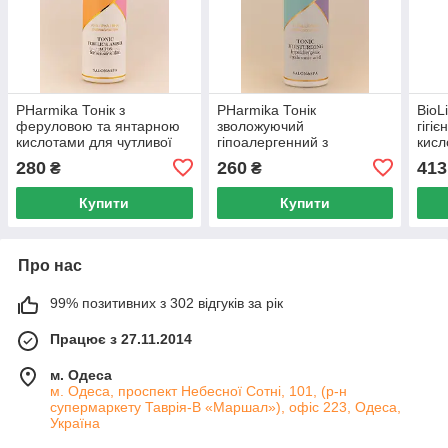
PHarmika Тонік з
PHarmika Тонік
BioL
феруловою та янтарною
зволожуючий
гігі
кислотами для чутливої ​​
гіпоалергенний з
кисл
шкіри, 250 мл
гіалуронової кислотою,
280
260
413
₴
₴
250 мл
Купити
Купити
Про нас
99% позитивних з 302 відгуків за рік
Працює з 27.11.2014
м. Одеса
м. Одеса, проспект Небесної Сотні, 101, (р-н
супермаркету Таврія-В «Маршал»), офіс 223, Одеса,
Україна