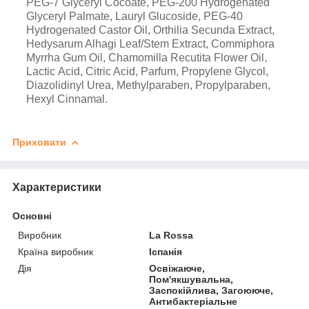
PEG-7 Glyceryl Cocoate, PEG-200 Hydrogenated
Glyceryl Palmate, Lauryl Glucoside, PEG-40
Hydrogenated Castor Oil, Orthilia Secunda Extract,
Hedysarum Alhagi Leaf/Stem Extract, Commiphora
Myrrha Gum Oil, Сhamomilla Recutita Flower Oil,
Lactic Аcid, Citric Acid, Parfum, Propylene Glycol,
Diazolidinyl Urea, Methylparaben, Propylparaben,
Hexyl Cinnamal.
Приховати
Характеристики
Основні
Виробник
La Rossa
Країна виробник
Іспанія
Дія
Освіжаюче,
Пом'якшувальна,
Заспокійлива, Загоююче,
Антибактеріальне