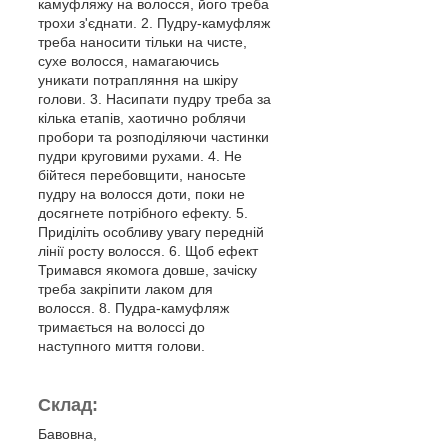
камуфляжу на волосся, його треба
трохи з'єднати. 2. Пудру-камуфляж
треба наносити тільки на чисте,
сухе волосся, намагаючись
уникати потрапляння на шкіру
голови. 3. Насипати пудру треба за
кілька етапів, хаотично роблячи
пробори та розподіляючи частинки
пудри круговими рухами. 4. Не
бійтеся перебовщити, наносьте
пудру на волосся доти, поки не
досягнете потрібного ефекту. 5.
Приділіть особливу увагу передній
лінії росту волосся. 6. Щоб ефект
Тримався якомога довше, зачіску
треба закріпити лаком для
волосся. 8. Пудра-камуфляж
тримається на волоссі до
наступного миття голови.
Склад:
Бавовна,