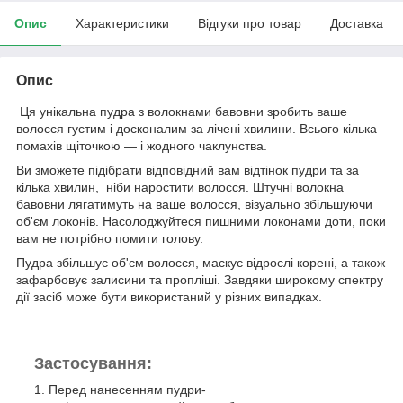
Опис
Характеристики
Відгуки про товар
Доставка
Опис
Ця унікальна пудра з волокнами бавовни зробить ваше
волосся густим і досконалим за лічені хвилини. Всього кілька
помахів щіточкою — і жодного чаклунства.
Ви зможете підібрати відповідний вам відтінок пудри та за
кілька хвилин, ніби наростити волосся. Штучні волокна
бавовни лягатимуть на ваше волосся, візуально збільшуючи
об'єм локонів. Насолоджуйтеся пишними локонами доти, поки
вам не потрібно помити голову.
Пудра збільшує об'єм волосся, маскує відрослі корені, а також
зафарбовує залисини та пропліші. Завдяки широкому спектру
дії засіб може бути використаний у різних випадках.
Застосування:
1. Перед нанесенням пудри-