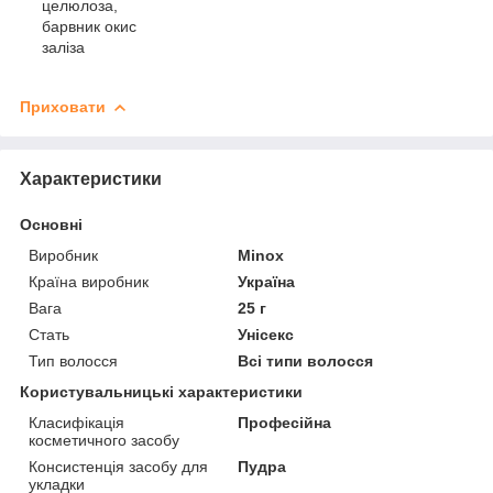
целюлоза,
барвник окис
заліза
Приховати
Характеристики
Основні
Виробник
Minox
Країна виробник
Україна
Вага
25 г
Стать
Унісекс
Тип волосся
Всі типи волосся
Користувальницькі характеристики
Класифікація
Професійна
косметичного засобу
Консистенція засобу для
Пудра
укладки