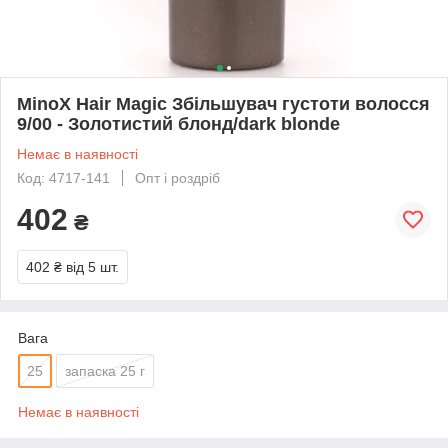
MinoX Hair Magic Збільшувач густоти волосся
9/00 - Золотистий блонд/dark blonde
Немає в наявності
Код: 4717-141
Опт і роздріб
402
₴
402 ₴
від 5 шт.
Вага
25
запаска 25 г
Немає в наявності