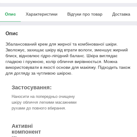
Опис
Характеристики
Відгуки про товар
Доставка
Опис
Збалансований крем для жирної та комбінованої шкіри.
Зволожує, захищає шкіру від втрати вологи, зменшує жирний
блиск, відновлює гідро-ліпідний баланс. Шкіра виглядає
гладкою і пружною, колір обличчя вирівнюється. Можна
використовувати в якості основи для макіяжу. Підходить також
для догляду за чутливою шкірою.
Застосування:
Наносити на попередньо очищену
шкіру обличчя легкими масажними
рухами до повного вбирання.
Активні
компонент