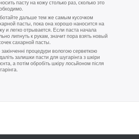
носить пасту на кожу столько раз, сколько это
обходимо.
ботайте дальше тем же самым кусочком
харной пасты, пока она хорошо наносится на
жу и легко отрывается. Если паста начала
льно липнуть к рукам, значит пора взять новый
сочек сахарной пасты.
 закінченні процедури вологою серветкою
даліть залишки пасти для шугарінга з шкіри
ієнта, а потім обробіть шкіру лосьйоном після
гарінга.