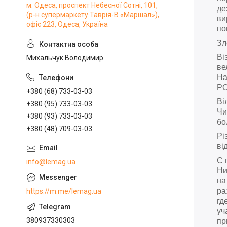
м. Одеса, проспект Небесної Сотні, 101,
де
(р-н супермаркету Таврія-В «Маршал»),
ви
офіс 223, Одеса, Україна
по
Зл
Ві
Михальчук Володимир
ве
На
Р
+380 (68) 733-03-03
Ві
+380 (95) 733-03-03
Чи
+380 (93) 733-03-03
бо
+380 (48) 709-03-03
Рі
ві
С 
info@lemag.ua
Ни
на
ра
https://m.me/lemag.ua
гд
уч
380937330303
пр