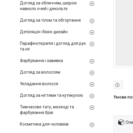
Догляд за обличчям, шкірою
навколо очей і декольте
Догляд за тілом та обгортання
Депіляція і бікіні-дизайн
Парафінотерапія і догляд для рук
та ніг
Фарбування і завивка
Догляд за волоссям
Укладання волосся
Догляд за нігтями та кутикулою
Тимчасове тату, мехенді та
фарбування брів
Опи
Косметика для чоловіків