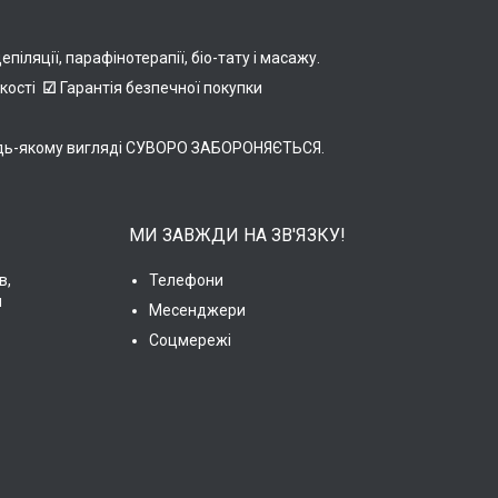
іляції, парафінотерапії, біо-тату і масажу.
якості
☑
Гарантія безпечної покупки
в будь-якому вигляді СУВОРО ЗАБОРОНЯЄТЬСЯ.
МИ ЗАВЖДИ НА ЗВ'ЯЗКУ!
в,
Телефони
и
Месенджери
Соцмережі