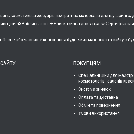
нь косметики, аксесуарів і витратних матеріалів для шугаринга, деп
иві ціни
✿
Вабливі акції
✈
Блискавична доставка
☆
Сертифікати 
ні. Повне або часткове копіювання будь-яких матеріалів з сайту 
 САЙТУ
ПОКУПЦЯМ
Спеціальні ціни для майстрі
косметологів і салонів крас
Система знижок
Оплата та доставка
Обмін та повернення
Умови використання