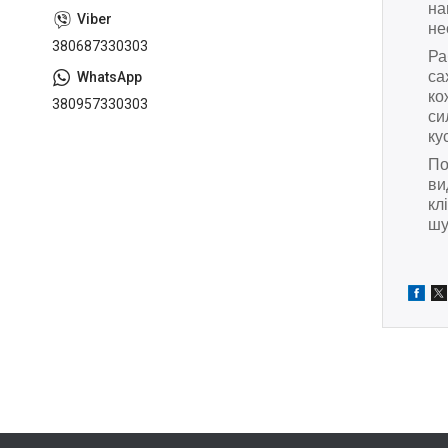
на
не
380687330303
Ра
са
ко
380957330303
си
ку
По
ви
кл
шу