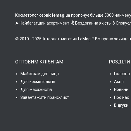
Косметолог сервіс
lemag.ua
пропонує більше 5000 найменува
➤
Найбагатший асортимент
✌
Бездоганна якість
$
Спокусл
© 2010 - 2025. Інтернет-магазин LeMag ™ Всі права захище
ОПТОВИМ КЛІЄНТАМ
РОЗДІЛИ
Майстрам депіляції
Головна
Для косметологів
Акції
Для масажистів
Новини
Завантажити прайс-лист
Про нас
Відгуки