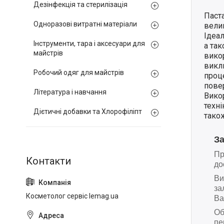
Дезінфекція та стерилізація
Паста
Одноразові витратні матеріали
вели
Ідеал
Інструменти, тара і аксесуари для
а та
майстрів
викор
викли
Робочий одяг для майстрів
проц
повер
Література і навчання
Вико
техні
Дієтичні добавки та Хлорофіліпт
також
З
Пр
до
Ви
за
Косметолог сервіс lemag.ua
Ва
Об
пе