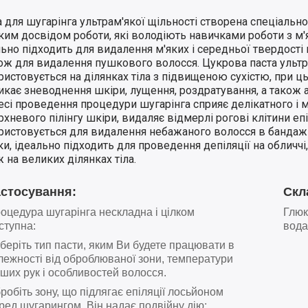
 для шугарінга ультрам'якої щільності створена спеціально
ким досвідом роботи, які володіють навичками роботи з м'
ьно підходить для видалення м'яких і середньої твердості
кож для видалення пушкового волосся. Цукрова паста ультр
истовується на ділянках тіла з підвищеною сухістю, при ц
кає зневоднення шкіри, лущення, роздратування, а також а
есі проведення процедури шугарінга сприяє делікатного і 
хневого пілінгу шкіри, видаляє відмерлі рогові клітини еп
ристовується для видалення небажаного волосся в бандаж
ки, ідеально підходить для проведення депіляції на обличчі, н
 на великих ділянках тіла.
астосування:
Скл
оцедура шугарінга нескладна і цілком
Глюк
ступна:
вода
беріть тип пасти, яким Ви будете працювати в
лежності від оброблюваної зони, температури
ших рук і особливостей волосся.
робіть зону, що підлягає епіляції лосьйоном
ред шугарингом. Він надає подвійну дію: