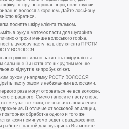
зінфікує шкіру, розкриває пори, полегшуючи
ривання волосся з коренем. Дайте лосьйону
вністю вбратися.
егка посипте шкіру клієнта тальком.
зьміть в руку шматочок пасти для шугарінга
личиною трохи менше волоського горіха.
несіть цукрову пасту на шкіру клієнта ПРОТИ
ОСТУ ВОЛОССЯ.
льною рукою сильно натягніть шкіру клієнта.
м сильніше Ви натянете шкіру, тим менше
льових відчуттів випробує клієнт.
зким рухом у напрямку РОСТУ ВОЛОССЯ
дірвіть пасту разом з небажаними волосками.
первого раза могут оторваться не все волоски.
чего страшного! Смело наносите пасту снова
 тот же участок кожи, не опасаясь появления
здражения. В отличие от восковой эпиляции,
е повторная обработка одного и того же
астка кожи неминуемо ведет к раздражению,
и работе с пастой для шугаринга Вы можете