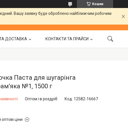
Кошик
вихідний. Вашу заявку буде оброблено найближчим робочим
ТА ДОСТАВКА
КОНТАКТИ ТА ПРАЙСИ
чка Паста для шугарінга
ам'яка №1, 1500 г
наявності
Оптом і в роздріб
Код:
12582-16667
 оптові ціни