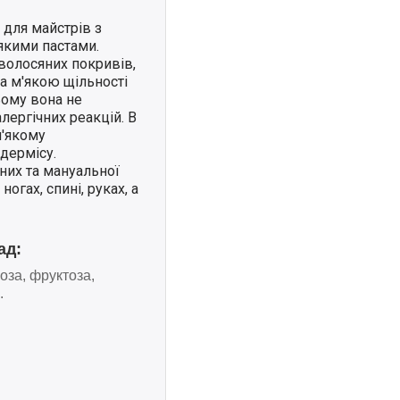
 для майстрів з
якими пастами.
 волосяних покривів,
а м'якою щільності
ьому вона не
лергічних реакцій. В
м'якому
ідермісу.
них та мануальної
огах, спині, руках, а
ад:
оза, фруктоза,
.