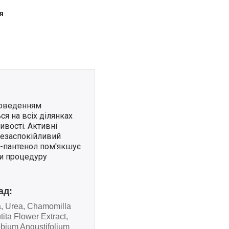
я
роведенням
ся на всіх ділянках
ивості. Активні
лезаспокійливий
д-пантенол пом'якшує
ти процедуру
ад:
, Urea, Chamomilla
ita Flower Extract,
obium Angustifolium