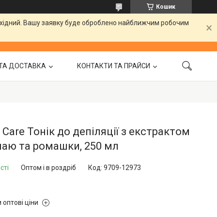
Кошик
вихідний. Вашу заявку буде оброблено найближчим робочим
ТА ДОСТАВКА
КОНТАКТИ ТА ПРАЙСИ
 Care Тонік до депіляції з екстрактом
чаю та ромашки, 250 мл
сті
Оптом і в роздріб
Код:
9709-12973
 оптові ціни