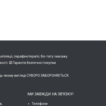
іляції, парафінотерапії, біо-тату і масажу.
якості
☑
Гарантія безпечної покупки
в будь-якому вигляді СУВОРО ЗАБОРОНЯЄТЬСЯ.
МИ ЗАВЖДИ НА ЗВ'ЯЗКУ!
в,
Телефони