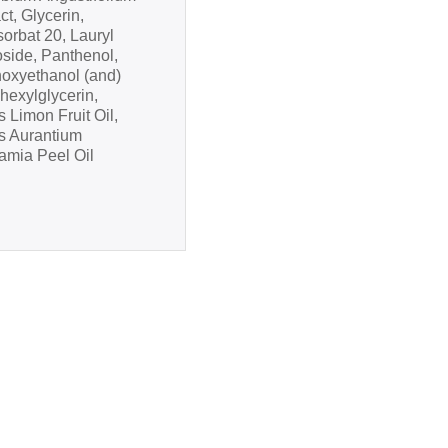
ct, Glycerin,
orbat 20, Lauryl
oside, Panthenol,
oxyethanol (and)
hexylglycerin,
s Limon Fruit Oil,
us Aurantium
amia Peel Oil