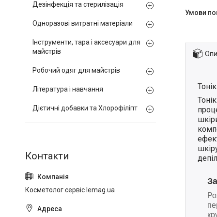
Дезінфекція та стерилізація
Одноразові витратні матеріали
Інструменти, тара і аксесуари для
майстрів
Опи
Робочий одяг для майстрів
Тоні
Література і навчання
Тоні
Дієтичні добавки та Хлорофіліпт
проце
шкіри
компо
ефек
шкір
депіл
З
Косметолог сервіс lemag.ua
Ро
пе
кр