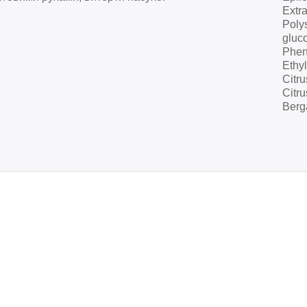
Extra
Polys
gluc
Phen
Ethyl
Citru
Citr
Berg