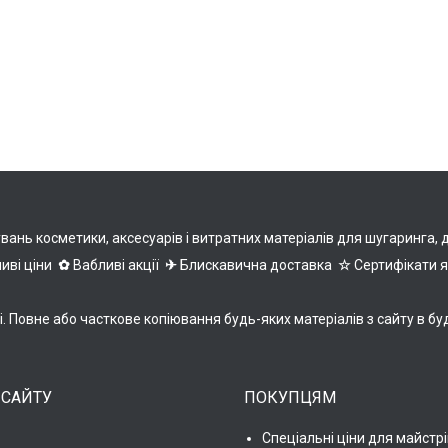
нь косметики, аксесуарів і витратних матеріалів для шугаринга, деп
иві ціни
✿
Вабливі акції
✈
Блискавична доставка
☆
Сертифікати 
ні. Повне або часткове копіювання будь-яких матеріалів з сайту 
 САЙТУ
ПОКУПЦЯМ
Спеціальні ціни для майстрі