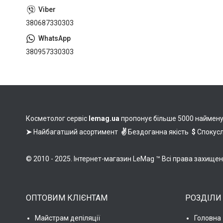
380687330303
380957330303
Косметолог сервіс
lemag.ua
пропонує більше 5000 найменува
➤
Найбагатший асортимент
✌
Бездоганна якість
$
Спокусл
© 2010 - 2025. Інтернет-магазин LeMag ™ Всі права захище
ОПТОВИМ КЛІЄНТАМ
РОЗДІЛИ
Майстрам депіляції
Головна