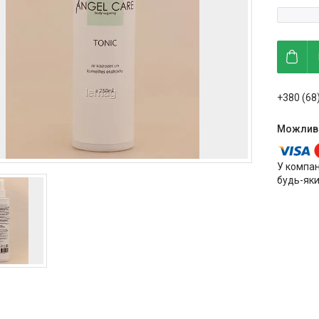
+380 (68
У компан
будь-яки