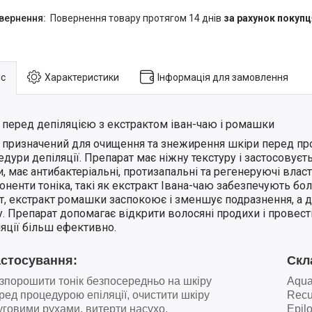
повернення товару протягом 14 днів
за рахунок покупц
с
Характеристики
Інформація для замовлення
к перед депіляцією з екстрактом іван-чаю і ромашки
к призначений для очищення та знежирення шкіри перед п
дури депіляції. Препарат має ніжну текстуру і застосовуєть
, має антибактеріальні, протизапальні та регенеруючі власт
ненти тоніка, такі як екстракт Івана-чаю забезпечують бо
т, екстракт ромашки заспокоює і зменшує подразнення, а 
у. Препарат допомагає відкрити волосяні продихи і провес
яції більш ефективно.
астосування:
Скл
зпорошити тонік безпосередньо на шкіру
Aqua
ред процедурою епіляції, очистити шкіру
Recut
уговими рухами, витерти насухо.
Epil