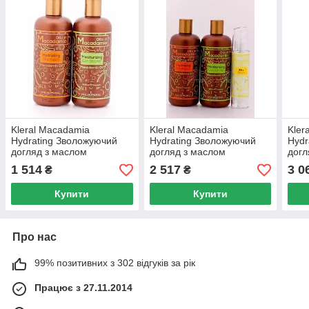
Kleral Macadamia
Kleral Macadamia
Kler
Hydrating Зволожуючий
Hydrating Зволожуючий
Hydr
догляд з маслом
догляд з маслом
догл
макадамії, Набір mini
макадамії № 2, Набір mini
мака
1 514
2 517
3 0
₴
₴
Купити
Купити
Про нас
99% позитивних з 302 відгуків за рік
Працює з 27.11.2014