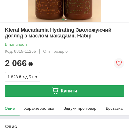
Kleral Macadamia Hydrating Зволожуючий
догляд з маслом макадамії, Набір
В наявності
Код: 8815-11255
Опт і роздріб
2 066
₴
1 823 ₴
від 5 шт.
Купити
Опис
Характеристики
Відгуки про товар
Доставка
Опис