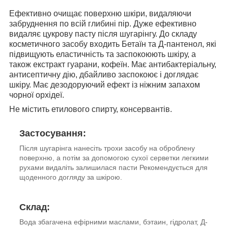
Ефективно очищає поверхню шкіри, видаляючи
забруднення по всій глибині пір. Дуже ефективно
видаляє цукрову пасту після шугарінгу. До складу
косметичного засобу входить Бетаїн та Д-пантенол, які
підвищують еластичність та заспокоюють шкіру, а
також екстракт гуарани, кофеїн. Має антибактеріальну,
антисептичну дію, дбайливо заспокоює і доглядає
шкіру. Має дезодоруючий ефект із ніжним запахом
чорної орхідеї.
Не містить етилового спирту, консервантів.
Застосування:
Після шугарінга нанесіть трохи засобу на оброблену
поверхню, а потім за допомогою сухої серветки легкими
рухами видаліть залишилася пасти Рекомендується для
щоденного догляду за шкірою.
Склад:
Вода збагачена ефірними маслами, бэтаин, гідролат, Д-