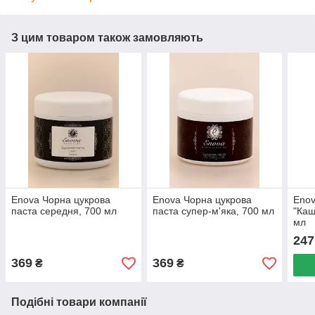
З цим товаром також замовляють
Enova Чорна цукрова
Enova Чорна цукрова
Enov
паста середня, 700 мл
паста супер-м'яка, 700 мл
"Каш
мл
247
369
369
₴
₴
Подібні товари компанії