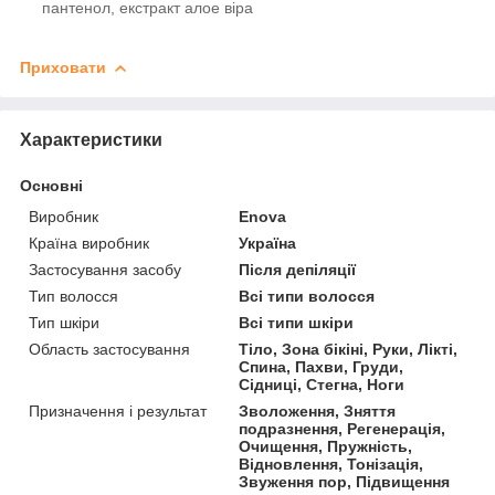
пантенол, екстракт алое віра
Приховати
Характеристики
Основні
Виробник
Enova
Країна виробник
Україна
Застосування засобу
Після депіляції
Тип волосся
Всі типи волосся
Тип шкіри
Всі типи шкіри
Область застосування
Тіло, Зона бікіні, Руки, Лікті,
Спина, Пахви, Груди,
Сідниці, Стегна, Ноги
Призначення і результат
Зволоження, Зняття
подразнення, Регенерація,
Очищення, Пружність,
Відновлення, Тонізація,
Звуження пор, Підвищення