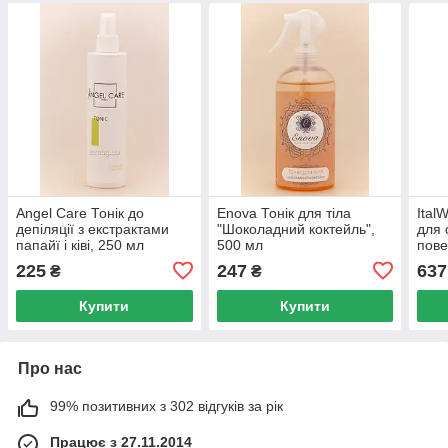
Angel Care Тонік до
Enova Тонік для тіла
Ital
депіляції з екстрактами
"Шоколадний коктейль",
для 
папайї і ківі, 250 мл
500 мл
пове
225
247
637
₴
₴
Купити
Купити
Про нас
99% позитивних з 302 відгуків за рік
Працює з 27.11.2014