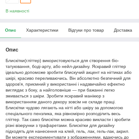
В наявності
Опис
Характеристики
Відгуки про товар
Доставка
Опис
Блискітки(гліттер) використовуються для створення біо-
татуювання, боді-арту, або нейл-дизайну. Яскравий гліттер
ідеально допоможе зробити блискучий акцент на нігтиках або
шкірі, красиво переливаючись. Він абсолютно безпечний для
здоров'я, приємний у використанні і надзвичайно ефектно
виглядає з боку, а найголовніше — при бажанні легко
змивається з шкіри. Зробити яскравий манікюр з
використанням даного декору зовсім не складе праці.
Блискітки чудово лягають на нігті або шкіру за допомогою
спеціального пензлика, яка рівномірно розподілить весь
гліттер. Так само блискітки можна красиво викласти і зробити
різні візерунки з трафаретами. Блискітки для дизайну
підходять для нанесення на клей, гель, лак, гель-лак, акрил.
Ви можете експериментувати з зображеннями, вдаючись до