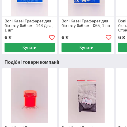
Boni Kasel Трафарет для
Boni Kasel Трафарет для
Boni
біо тату 6x6 см - 148 Діва,
біо тату 6x6 см - 065, 1 шт
біо 
1 шт
Стрі
6
6
6
₴
₴
₴
Купити
Купити
Подібні товари компанії