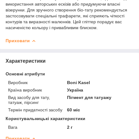
використання авторських ескізів або придумуючи власні
візерунки. Для зручного створення біо-тату рекомендується
застосовувати спеціальні трафарети, які сприяють чіткості
контурів та виразності малюнків. Цей гліттер порадує вас
насиченістю кольору і привабливим блиском.
Приховати
Характеристики
Основні атрибути
Виробник
Boni Kasel
Країна виробник
Україна
Вид засобу для тату,
Пігмент для татуажу
татуаж, пірсинг
Термін придатності засобу
60 міс
Користувальницькі характеристики
Вага
2 г
Приховати