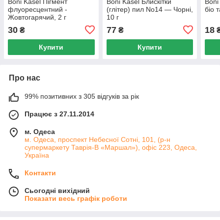
Boni Kasel Пігмент
Boni Kasel Блискітки
Boni
флуоресцентний -
(глітер) пил No14 — Чорні,
біо 
Жовтогарячий, 2 г
10 г
30
77
18
₴
₴
Купити
Купити
Про нас
99% позитивних з 305 відгуків за рік
Працює з 27.11.2014
м. Одеса
м. Одеса, проспект Небесної Сотні, 101, (р-н
супермаркету Таврія-В «Маршал»), офіс 223, Одеса,
Україна
Контакти
Сьогодні вихідний
Показати весь графік роботи