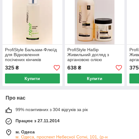
ProfiStyle Бальзам-Флюїд
ProfiStyle Набір
Prof
для Відновлення
Живильний догляд з
Живи
посічених кінчиків
аргановою олією
арга
волосся, 100 мл
325
638
375
₴
₴
Купити
Купити
Про нас
99% позитивних з 304 відгуків за рік
Працює з 27.11.2014
м. Одеса
м. Одеса, проспект Небесної Сотні, 101, (р-н