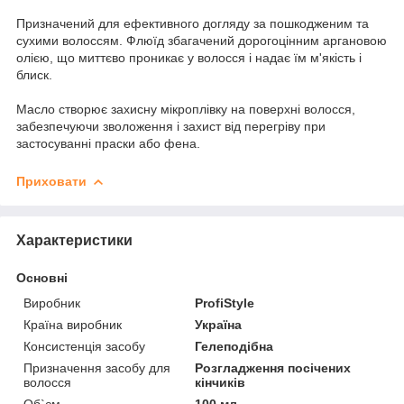
Призначений для
ефективного догляду
за пошкодженим
та
сухими волоссям
.
Флюїд
збагачений
дорогоцінним
аргановою
олією, що
миттєво
проникає
у
волосся і надає їм
м'якість
і
блиск.
Масло
створює
захисну
мікроплівку
на поверхні
волосся
,
забезпечуючи
зволоження і
захист
від перегріву при
застосуванні
праски або
фена
.
Приховати
Характеристики
Основні
Виробник
ProfiStyle
Країна виробник
Україна
Консистенція засобу
Гелеподібна
Призначення засобу для
Розгладження посічених
волосся
кінчиків
Об`єм
100 мл