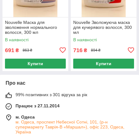
Nouvelle Маска для
Nouvelle Зволожуюча маска
зволоження нормального
для кучерявого волосся, 300
волосся, 300 мл
мл
В наявності
В наявності
691
716
₴
₴
863 ₴
894 ₴
Купити
Купити
Про нас
99% позитивних з 301 відгука за рік
Працює з 27.11.2014
м. Одеса
м. Одеса, проспект Небесної Сотні, 101, (р-н
супермаркету Таврія-В «Маршал»), офіс 223, Одеса,
Україна