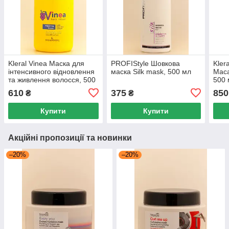
Kleral Vinea Маска для
PROFIStyle Шовкова
Kler
інтенсивного відновлення
маска Silk mask, 500 мл
Maca
та живлення волосся, 500
500 
мл
610
375
850
₴
₴
Купити
Купити
Акційні пропозиції та новинки
–20%
–20%