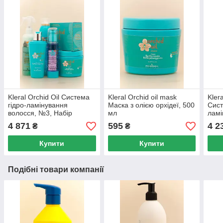
Kleral Orchid Oil Система
Kleral Orchid oil mask
Kler
гідро-ламінування
Маска з олією орхідеї, 500
Сист
волосся, №3, Набір
мл
ламі
Набі
4 871
595
4 2
₴
₴
Купити
Купити
Подібні товари компанії