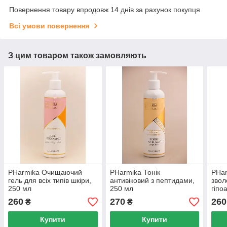
Повернення товару впродовж 14 днів за рахунок покупця
Всі умови повернення
З цим товаром також замовляють
PHarmika Очищаючий
PHarmika Тонік
PHar
гель для всіх типів шкіри,
антивіковий з пептидами,
зво
250 мл
250 мл
гіпо
гіал
260
270
260
₴
₴
250 
Купити
Купити