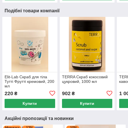
Подібні товари компанії
Elit-Lab Скраб для тіла
TERRA Скраб кокосовий
TER
Тутті Фрутті кремовий, 200
цукровий, 1000 мл
каво
мл
220
902
1 0
₴
₴
Купити
Купити
Акційні пропозиції та новинки
Новинка
–12%
–10%