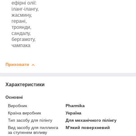
ефірні олії:
іланг-ілангу,
жасмину,
герані,
троянди,
сандалу,
бергамоту,
чампака
Приховати
Характеристики
Основні
Виробник
Pharmika
Країна виробник
Україна
Тип засобу для пілінгу
Для механічного пілінгу
Вид засобу для пиллинга
М'який поверхневий
за ступенем впливу