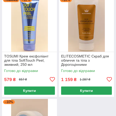
TOSUMI Крем ексфоліант
ELITECOSMETIC Скраб для
для тіла SoftTouch Peel,
обличчя та тіла з
змивний, 250 мл
Дорогоцінними
Компонентами EnjOy Gold,
Готово до відправки
Готово до відправки
150 мл
579
1 159
₴
₴
657 ₴
1 287 ₴
Купити
Купити
–10%