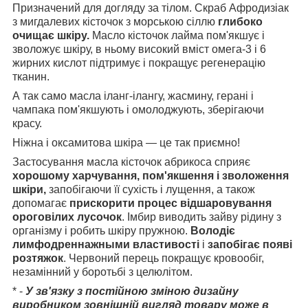
Призначений для догляду за тілом. Скраб Афродизіак
з мигдалевих кісточок з морською сіллю
глибоко
очищає шкіру.
Масло кісточок лайма пом'якшує і
зволожує шкіру, в ньому високий вміст омега-3 і 6
жирних кислот підтримує і покращує регенерацію
тканин.
А так само масла іланг-ілангу, жасмину, герані і
чампака пом'якшують і омолоджують, зберігаючи
красу.
Ніжна і оксамитова шкіра — це так приємно!
Застосування масла кісточок абрикоса сприяє
хорошому харчування, пом'якшення і зволоження
шкіри,
запобігаючи її сухість і лущення, а також
допомагає
прискорити процес відшаровування
ороговілих лусочок
. Імбир виводить зайву рідину з
організму і робить шкіру пружною.
Володіє
лимфодреннажными властивості
і
запобігає появі
розтяжок
. Червоний перець покращує кровообіг,
незамінний у боротьбі з целюлітом.
* -
У зв'язку з постійною зміною дизайну
виробником зовнішній вигляд товару може в