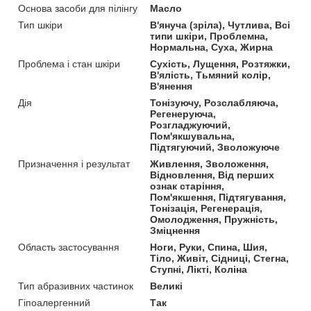
Основа засоби для пілінгу
Масло
Тип шкіри
В'януча (зріла), Чутлива, Всі
типи шкіри, Проблемна,
Нормальна, Суха, Жирна
Проблема і стан шкіри
Сухість, Лущення, Розтяжки,
В'ялість, Тьмяний колір,
В'янення
Дія
Тонізуючу, Розслабляюча,
Регенеруюча,
Розгладжуючий,
Пом'якшувальна,
Підтягуючий, Зволожуюче
Призначення і результат
Живлення, Зволоження,
Відновлення, Від перших
ознак старіння,
Пом'якшення, Підтягування,
Тонізація, Регенерація,
Омолодження, Пружність,
Зміцнення
Область застосування
Ноги, Руки, Спина, Шия,
Тіло, Живіт, Сідниці, Стегна,
Ступні, Лікті, Коліна
Тип абразивних частинок
Великі
Гіпоалергенний
Так