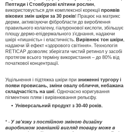
Пептиди і Стовбурові клітини рослин
,
використовується для комплексної корекції
проявів
вікових змін шкіри за 30 років
! Працює на матрикс
дерми, активізуючи фібробласти до вироблення
правильного колагену, гіалуронової кислоти, збільшує
площу дермо-епідермального з'єднання, надаючи
шкірі «пишність» і еластичність.
Вирівнює тон шкіри
,
надаючи їй ефект «здорового світіння». Технологія
RETICAP дозволяє зберігати чистий ретинол у засобі
протягом всього терміну використання – до 80% від
початкової концентрації.
Ущільнення і підтяжка шкіри при
зниженні тургору і
появи провисань, зміни овалу обличчя, небажана
складчастість на шиї
. Одночасно коригування
пігментних плям і вирівнювання рельєфу.
Універсальний продукт з 30-40 років.
* -
У зв'язку з постійною зміною дизайну
виробником зовнішній вигляд товару може в