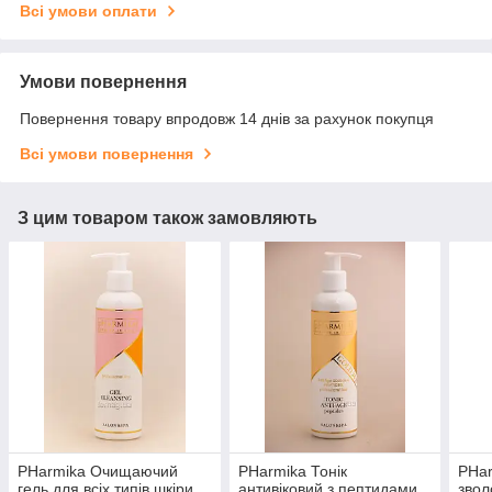
Всі умови оплати
Умови повернення
Повернення товару впродовж 14 днів за рахунок покупця
Всі умови повернення
З цим товаром також замовляють
PHarmika Очищаючий
PHarmika Тонік
PHar
гель для всіх типів шкіри,
антивіковий з пептидами,
зво