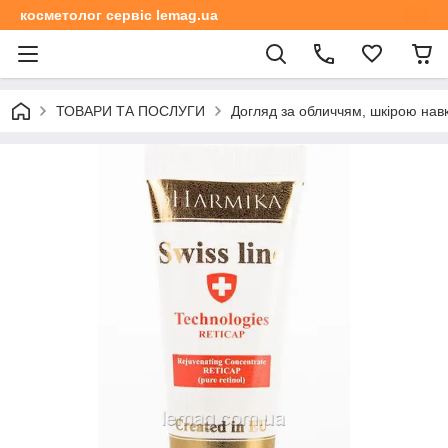
косметолог сервіс lemag.ua
ТОВАРИ ТА ПОСЛУГИ
Догляд за обличчям, шкірою навк