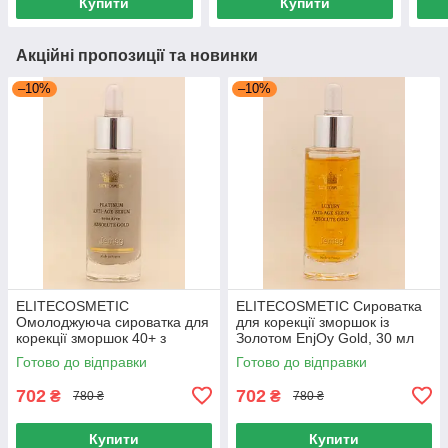
Купити
Купити
Акційні пропозиції та новинки
–10%
–10%
ELITECOSMETIC
ELITECOSMETIC Сироватка
Омолоджуюча сироватка для
для корекції зморшок із
корекції зморшок 40+ з
Золотом EnjOy Gold, 30 мл
Платиною EnjOy Gold, 30 мл
Готово до відправки
Готово до відправки
702
702
₴
₴
780 ₴
780 ₴
Купити
Купити