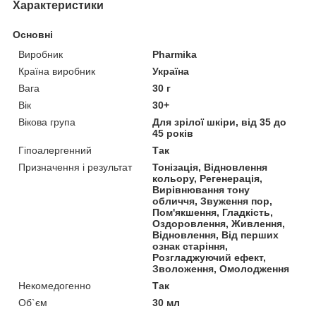
Характеристики
Основні
Виробник
Pharmika
Країна виробник
Україна
Вага
30 г
Вік
30+
Вікова група
Для зрілої шкіри, від 35 до
45 років
Гіпоалергенний
Так
Призначення і результат
Тонізація, Відновлення
кольору, Регенерація,
Вирівнювання тону
обличчя, Звуження пор,
Пом'якшення, Гладкість,
Оздоровлення, Живлення,
Відновлення, Від перших
ознак старіння,
Розгладжуючий ефект,
Зволоження, Омолодження
Некомедогенно
Так
Об`єм
30 мл