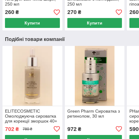
250 мл
250 мл
гіпо
гіал
260
270
260
₴
₴
250 
Купити
Купити
Подібні товари компанії
ELITECOSMETIC
Green Pharm Сироватка з
PHar
Омолоджуюча сироватка
ретинолом, 30 мл
сиро
для корекції зморшок 40+
коре
з Платиною EnjOy Gold,
702
972
590
₴
₴
780 ₴
30 мл