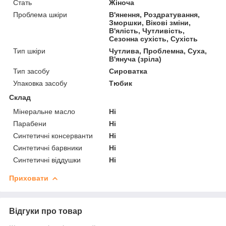
Стать
Жіноча
Проблема шкіри
В'янення, Роздратування,
Зморшки, Вікові зміни,
В'ялість, Чутливість,
Сезонна сухість, Сухість
Тип шкіри
Чутлива, Проблемна, Суха,
В'януча (зріла)
Тип засобу
Сироватка
Упаковка засобу
Тюбик
Склад
Мінеральне масло
Ні
Парабени
Ні
Синтетичні консерванти
Ні
Синтетичні барвники
Ні
Синтетичні віддушки
Ні
Приховати
Відгуки про товар