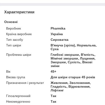
Характеристики
Основні
Виробник
Pharmika
Країна виробник
Україна
Тип засобу
Сироватка
Тип шкіри
В'януча (зріла), Нормальна,
Суха
Проблема шкіри
Глибокі зморшки, В'ялість,
Мімічні зморшки, Лущення,
Зморшки, Сухість, Вікові
зміни
Вік
45+
Вікова група
Для шкіри старше 45 років
Призначення і результат
Живлення, Зволоження,
Гладкість, Відновлення,
Ліфтинг
Гіпоалергенний
Так
Некомедогенно
Так