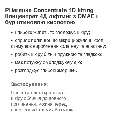
PHarmika Concentrate 4D lifting
Концентрат 4Д ліфтинг з DМАЕ і
бурштиновою кислотою
Глибоко живить та зволожує шкіру;
сприяє поліпшенню мікроциркуляції крові,
стимулює вироблення колагену та еластину;
робить шкіру більш пружною та гладкою;
має потужну омолоджуючу дію;
розгладжує глибокі зморшки.
Застосування:
Нанести кілька крапель на
шкіру обличчя до повного
поглинання, можна перед
нанесенням крему або маски.
.