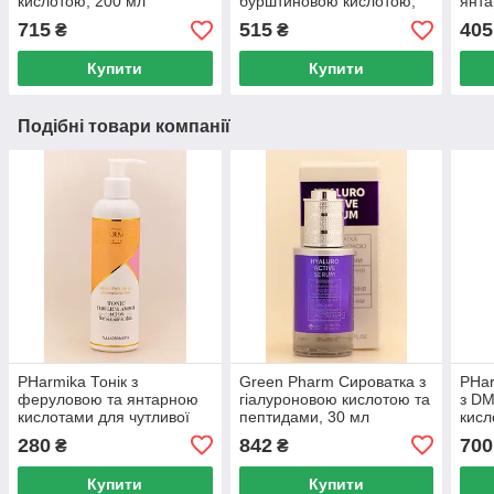
кислотою, 200 мл
бурштиновою кислотою,
янта
30 мл
10x2
715
515
405
₴
₴
Купити
Купити
Подібні товари компанії
PHarmika Тонік з
Green Pharm Сироватка з
PHar
феруловою та янтарною
гіалуроновою кислотою та
з DМ
кислотами для чутливої ​​
пептидами, 30 мл
кисл
шкіри, 250 мл
280
842
700
₴
₴
Купити
Купити