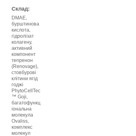
Склад:
DMAE,
бурштинова
кислота,
гідролізат
колагену,
активний
компонент
тепренон
(Renovage),
стовбурові
клітини ягід
годжі
PhytoCellTec
™ Goji,
багатофункц
іональна
молекула
Ovaliss,
комплекс
молекул