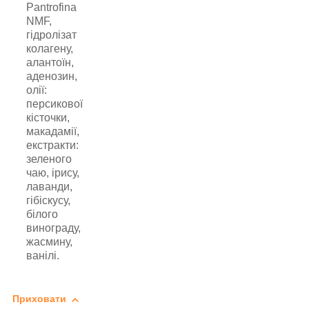
Pantrofina
NMF,
гідролізат
колагену,
алантоїн,
аденозин,
олії:
персикової
кісточки,
макадамії,
екстракти:
зеленого
чаю, ірису,
лаванди,
гібіскусу,
білого
винограду,
жасмину,
ванілі.
Приховати