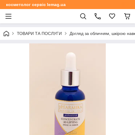
косметолог сервіс lemag.ua
ТОВАРИ ТА ПОСЛУГИ
Догляд за обличчям, шкірою навк