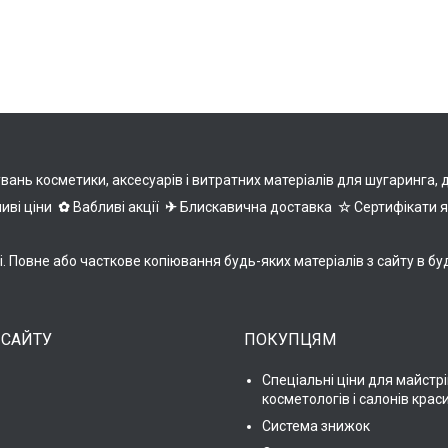
нь косметики, аксесуарів і витратних матеріалів для шугаринга, деп
иві ціни
✿
Вабливі акції
✈
Блискавична доставка
☆
Сертифікати 
ні. Повне або часткове копіювання будь-яких матеріалів з сайту 
 САЙТУ
ПОКУПЦЯМ
Спеціальні ціни для майстрі
косметологів і салонів крас
Система знижок