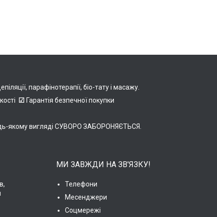
іляції, парафінотерапії, біо-тату і масажу.
якості
☑
Гарантія безпечної покупки
в будь-якому вигляді СУВОРО ЗАБОРОНЯЄТЬСЯ.
МИ ЗАВЖДИ НА ЗВ'ЯЗКУ!
в,
Телефони
и
Месенджери
Соцмережі