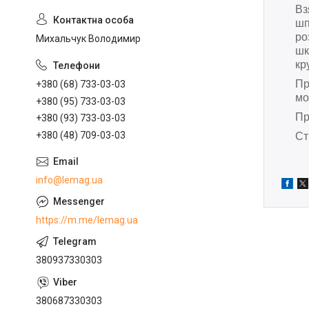
Вз
шп
ро
Михальчук Володимир
шк
кр
Пр
+380 (68) 733-03-03
мо
+380 (95) 733-03-03
Пр
+380 (93) 733-03-03
+380 (48) 709-03-03
Ст
info@lemag.ua
https://m.me/lemag.ua
380937330303
380687330303