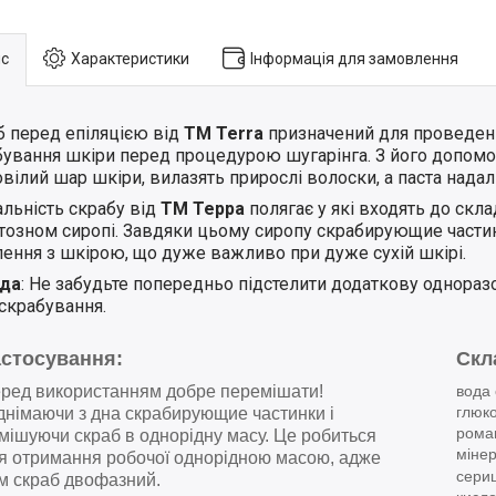
с
Характеристики
Інформація для замовлення
б перед епіляцією від
ТМ Terra
призначений для проведен
бування шкіри перед процедурою шугарінга. З його допом
вілий шар шкіри, вилазять прирослі волоски, а паста надал
альність скрабу від
ТМ Терра
полягає у які входять до скл
тозном сиропі. Завдяки цьому сиропу скрабирующие части
лення з шкірою, що дуже важливо при дуже сухій шкірі.
да
: Не забудьте попередньо підстелити додаткову однораз
скрабування.
астосування:
Скл
ред використанням добре перемішати!
вода
глюко
днімаючи з дна скрабирующие частинки і
ромаш
мішуючи скраб в однорідну масу. Це робиться
мінер
я отримання робочої однорідною масою, адже
сериц
м скраб двофазний.