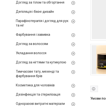
Догляд за тілом та обгортання
Депіляція і бікіні-дизайн
Парафінотерапія і догляд для рук
та ніг
Фарбування і завивка
Догляд за волоссям
Укладання волосся
Догляд за нігтями та кутикулою
Тимчасове тату, мехенді та
фарбування брів
Косметика для чоловіків
Дезінфекція та стерилізація
Одноразові витратні матеріали