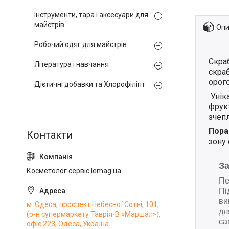
Інструменти, тара і аксесуари для
майстрів
Опи
Робочий одяг для майстрів
Скра
Література і навчання
скра
орого
Дієтичні добавки та Хлорофіліпт
Унік
фрук
зчеп
Пора
зону 
З
Косметолог сервіс lemag.ua
Пе
Пі
ви
м. Одеса, проспект Небесної Сотні, 101,
дл
(р-н супермаркету Таврія-В «Маршал»),
са
офіс 223, Одеса, Україна