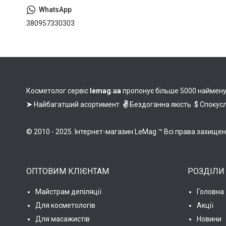
380957330303
Косметолог сервіс
lemag.ua
пропонує більше 5000 найменува
➤
Найбагатший асортимент
✌
Бездоганна якість
$
Спокусл
© 2010 - 2025. Інтернет-магазин LeMag ™ Всі права захище
ОПТОВИМ КЛІЄНТАМ
РОЗДІЛИ
Майстрам депіляції
Головна
Для косметологів
Акції
Для масажистів
Новини