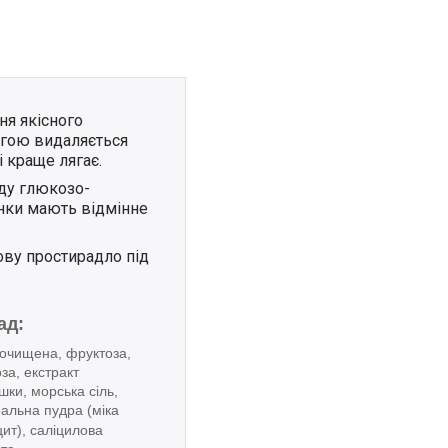
ня якісного
огою видаляється
і краще лягає.
аду глюкозо-
нки мають відмінне
ову простирадло під
ад:
 очищена, фруктоза,
за, екстракт
ки, морська сіль,
альна пудра (міка
ит), саліцилова