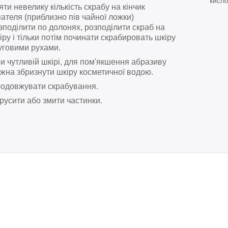
кисло
яти невелику кількість скрабу на кінчик
ателя (приблизно пів чайної ложки)
зподілити по долонях, розподілити скраб на
іру і тільки потім починати скрабировать шкіру
уговими рухами.
и чутливій шкірі, для пом'якшення абразиву
жна збризнути шкіру косметичної водою.
одовжувати скрабування.
русити або змити частинки.