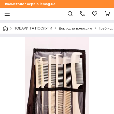
косметолог сервіс lemag.ua
ТОВАРИ ТА ПОСЛУГИ
Догляд за волоссям
Гребінці,