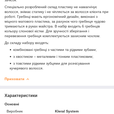
Спеціально розроблений склад пластику не намагнічує
волосся, знімає статику і не чіпляється за волосся клієнта при
роботі. Гребінці мають ергономічний дизайн, виконані з
міцного матового пластика, за рахунок чого гребінця чудово
тримаються в руках майстра. В набір входить 6 гребінців
кольору слонової кістки. Для зручності зберігання і
перевезення гребінця комплектуються захисним чохлом.
До складу набору входять:
комбіновані гребінці з частими та рідкими зубами;
з хвостиком – металевим і тонким пластиковим;
з товстими рідкими зубцями для розчісування
кучерявого волосся.
Приховати
Характеристики
Основні
Виробник
Kleral System