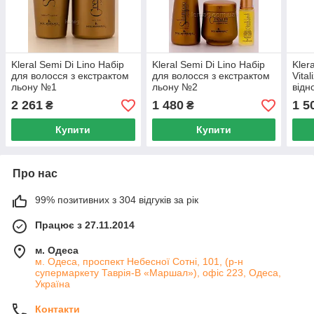
Kleral Semi Di Lino Набір
Kleral Semi Di Lino Набір
Kler
для волосся з екстрактом
для волосся з екстрактом
Vita
льону №1
льону №2
відн
2 261
1 480
1 5
₴
₴
Купити
Купити
Про нас
99% позитивних з 304 відгуків за рік
Працює з 27.11.2014
м. Одеса
м. Одеса, проспект Небесної Сотні, 101, (р-н
супермаркету Таврія-В «Маршал»), офіс 223, Одеса,
Україна
Контакти