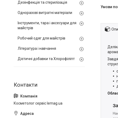
Дезінфекція та стерилізація
Одноразові витратні матеріали
Інструменти, тара і аксесуари для
майстрів
Опи
Робочий одяг для майстрів
Делік
Література і навчання
арома
Дієтичні добавки та Хлорофіліпт
Завдя
струк
Облас
Косметолог сервіс lemag.ua
З
Нан