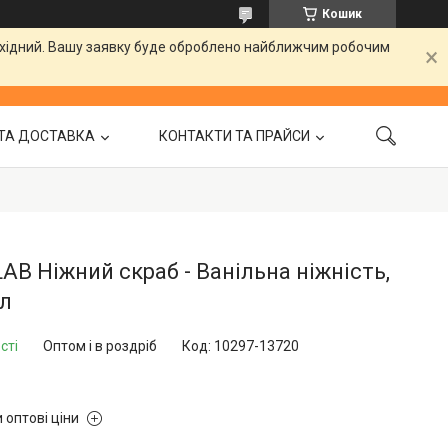
Кошик
вихідний. Вашу заявку буде оброблено найближчим робочим
ТА ДОСТАВКА
КОНТАКТИ ТА ПРАЙСИ
LAB Ніжний скраб - Ванільна ніжність,
мл
сті
Оптом і в роздріб
Код:
10297-13720
 оптові ціни