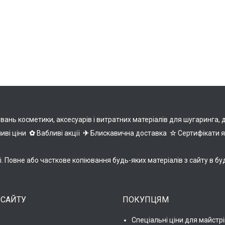
нь косметики, аксесуарів і витратних матеріалів для шугаринга, деп
иві ціни
✿
Вабливі акції
✈
Блискавична доставка
☆
Сертифікати 
ні. Повне або часткове копіювання будь-яких матеріалів з сайту 
 САЙТУ
ПОКУПЦЯМ
Спеціальні ціни для майстрі