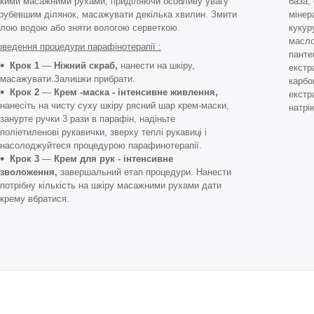
гкими масажними рухами, приділяючи особливу увагу
база, 
рубевшим ділянок, масажувати декілька хвилин. Змити
мінер
плою водою або зняти вологою серветкою.
кукур
масло
ведення процедури парафінотерапії :
панте
Крок 1
―
Ніжний скраб,
нанести на шкіру,
екстр
масажувати.Залишки прибрати.
карбо
Крок 2
―
Крем -маска
- інтенсивне живлення,
екстр
нанесіть на чисту суху шкіру рясний шар крем-маски,
натрі
занурте ручки 3 рази в парафін, надіньте
поліетиленові рукавички, зверху теплі рукавиці і
насолоджуйтеся процедурою парафинотерапії.
Крок 3
―
Крем для рук - інтенсивне
зволоження,
завершальний етап процедури. Нанести
потрібну кількість на шкіру масажними рухами дати
крему вбратися.