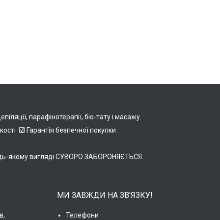
іляції, парафінотерапії, біо-тату і масажу.
якості
☑
Гарантія безпечної покупки
в будь-якому вигляді СУВОРО ЗАБОРОНЯЄТЬСЯ.
МИ ЗАВЖДИ НА ЗВ'ЯЗКУ!
в,
Телефони