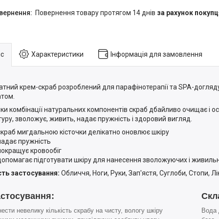
повернення товару протягом 14 днів
за рахунок покупц
с
Характеристики
Інформація для замовлення
атний крем-скраб розроблений для парафінотерапії та SPA-догляду
том.
ки комбінації натуральних компонентів скраб дбайливо очищає і осв
туру, зволожує, живить, надає пружність і здоровий вигляд.
скраб мигдальною кісточки делікатно оновлює шкіру
надає пружність
покращує кровообіг
допомагає підготувати шкіру для нанесення зволожуючих і живильн
ть застосування:
Обличчя, Ноги, Руки, Зап'ястя, Суглоби, Стопи, Лікт
астосування:
Скл
ести невелику кількість скрабу на чисту, вологу шкіру
Вода 