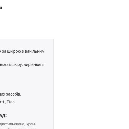
я
 за шкірою з ванільним
іжає шкіру, вирівнює її
их засобів.
і , Тіло.
ад:
дистильована, крем-