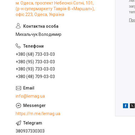
ле
м. Одеса, проспект Небесної Сотні, 101,
заг
(р-н супермаркету Таврія-В «Маршал»),
те
офіс 223, Одеса, Україна
Про
Михальчук Володимир
+380 (68) 733-03-03
+380 (95) 733-03-03
+380 (93) 733-03-03
+380 (48) 709-03-03
info@lemag.ua
https://m.me/lemag.ua
380937330303