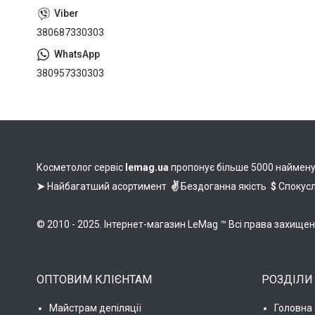
380687330303
380957330303
Косметолог сервіс
lemag.ua
пропонує більше 5000 найменува
➤
Найбагатший асортимент
✌
Бездоганна якість
$
Спокусл
© 2010 - 2025. Інтернет-магазин LeMag ™ Всі права захище
ОПТОВИМ КЛІЄНТАМ
РОЗДІЛИ
Майстрам депіляції
Головна