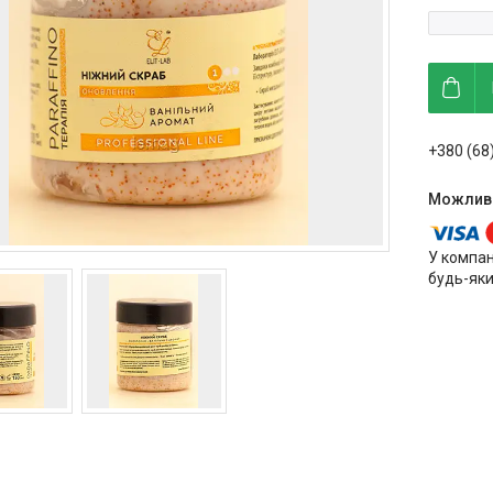
+380 (68
У компан
будь-яки