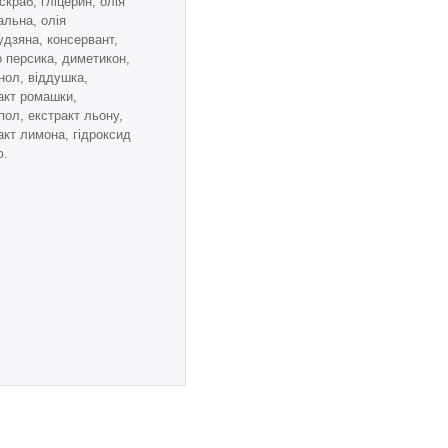
скраб, гліцерин, олія
альна, олія
удзяна, консервант,
 персика, диметикон,
нол, віддушка,
акт ромашки,
пол, екстракт льону,
акт лимона, гідроксид
ю.