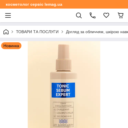
косметолог сервіс lemag.ua
ТОВАРИ ТА ПОСЛУГИ
Догляд за обличчям, шкірою навк
Новинка