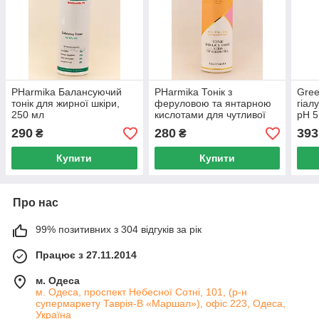
PHarmika Балансуючий
PHarmika Тонік з
Gree
тонік для жирної шкіри,
феруловою та янтарною
гіал
250 мл
кислотами для чутливої ​​
pH 5
шкіри, 250 мл
290
280
393
₴
₴
Купити
Купити
Про нас
99% позитивних з 304 відгуків за рік
Працює з 27.11.2014
м. Одеса
м. Одеса, проспект Небесної Сотні, 101, (р-н
супермаркету Таврія-В «Маршал»), офіс 223, Одеса,
Україна