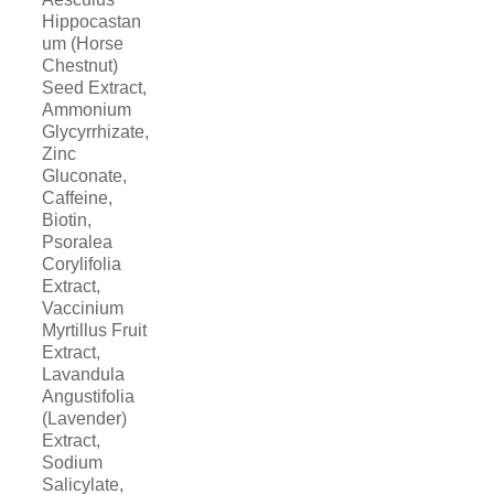
Hippocastan
um (Horse
Chestnut)
Seed Extract,
Ammonium
Glycyrrhizate,
Zinc
Gluconate,
Caffeine,
Biotin,
Psoralea
Corylifolia
Extract,
Vaccinium
Myrtillus Fruit
Extract,
Lavandula
Angustifolia
(Lavender)
Extract,
Sodium
Salicylate,