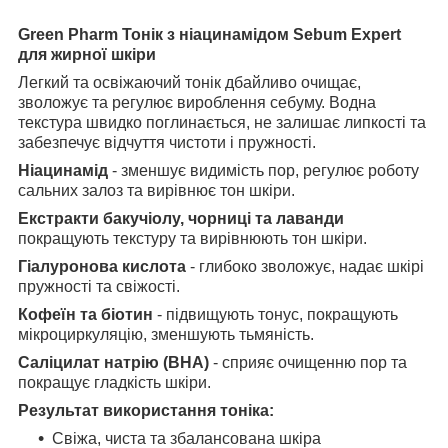
Green Pharm Тонік з ніацинамідом Sebum Expert
для жирної шкіри
Легкий та освіжаючий тонік дбайливо очищає,
зволожує та регулює вироблення себуму. Водна
текстура швидко поглинається, не залишає липкості та
забезпечує відчуття чистоти і пружності.
Ніацинамід
- зменшує видимість пор, регулює роботу
сальних залоз та вирівнює тон шкіри.
Екстракти бакучіолу, чорниці та лаванди
покращують текстуру та вирівнюють тон шкіри.
Гіалуронова кислота
- глибоко зволожує, надає шкірі
пружності та свіжості.
Кофеїн та біотин
- підвищують тонус, покращують
мікроциркуляцію, зменшують тьмяність.
Саліцилат натрію (BHA)
- сприяє очищенню пор та
покращує гладкість шкіри.
Результат використання тоніка:
Свіжа, чиста та збалансована шкіра