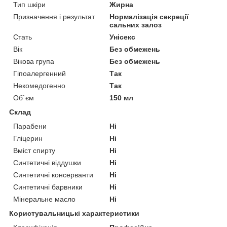
Тип шкіри
Жирна
Призначення і результат
Нормалізація секреції
сальних залоз
Стать
Унісекс
Вік
Без обмежень
Вікова група
Без обмежень
Гіпоалергенний
Так
Некомедогенно
Так
Об`єм
150 мл
Склад
Парабени
Ні
Гліцерин
Ні
Вміст спирту
Ні
Синтетичні віддушки
Ні
Синтетичні консерванти
Ні
Синтетичні барвники
Ні
Мінеральне масло
Ні
Користувальницькі характеристики