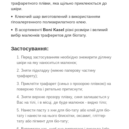
трафаретного плівки, яка щільно приклеюється до
шкіри.
Клеючий шар виготовлений з використанням
гіпоалергенного полиакрилатного клею.
В асортименті
Boni Kasel
різні розміри і великий
вибір малюнків траферетов для біотату.
Застосування:
Перед застосуванням необхідно знежирити ділянку
шкіри на яку наноситься малюнок;
Зняти підкладку (нижню паперову частину
трафарету);
Приклеїти трафарет (синьо з прозорою плівкою) на
поверхню тіла і ретельно притиснути;
Зняти верхню прозору плівку, синя залишається у
Вас на тілі, і в місці, де буде малюнок - видно тіло;
Нанести пасту з хни для біо-тату або клей для біо-
тату і нанести на нього блискітки, оксамит, гліттер-
тату або пігмент для біо-тату;
Витримати час, щоб хна виявилася і висохла (або