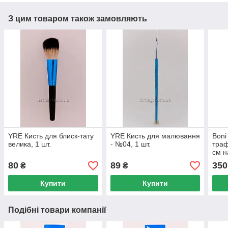
З цим товаром також замовляють
YRE Кисть для блиск-тату
YRE Кисть для малювання
Boni
велика, 1 шт.
- №04, 1 шт.
траф
см н
траф
80
89
350
₴
₴
Купити
Купити
Подібні товари компанії