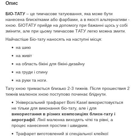
Опис
БІО-ТАТУ
– це тимчасове татуювання, яка може бути
нанесена блискітками або фарбами, а в якості альтернативи -
хною. БІОТАТУ прийде на допомогу при бажанні щось у собі
змінити, але при цьому тимчасове ТАТУ легко можна змити.
Найчастіше Біо-тату наносять на наступні місця:
на шию
на живіт
на область бікіні для бікіні-дизайну
на груди і спину
на руки та ноги.
Тату хною тримається близько 2-3 тижнів. Після прошествия 2
тижнів малюнок хною поступово починає бліднути.
Універсальний трафарет Boni Kasel використовується
не тільки для виконання біо-тату, але і для
використання в різних композиціях блиск-тату і
аерографії
. Лінії малюнка виходять чіткі та рівні, а
процес нанесення простим і швидким.
Трафарет виготовлений зі спеціальної клейкої