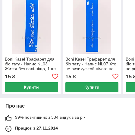
Boni Kasel Трафарет для
Boni Kasel Трафарет для
Boni
біо тату - Напис NL03
біо тату - Напис NL07 Хто
біо 
Життя без волі-ніщо, 1 шт
не ризикує-той нічого не
не р
має, 1 шт
має,
15
15
15
₴
₴
Купити
Купити
Про нас
99% позитивних з 304 відгуків за рік
Працює з 27.11.2014