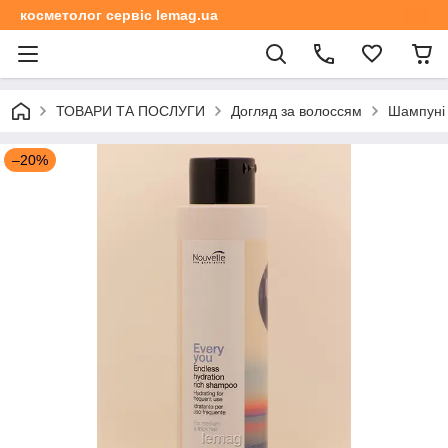
косметолог сервіс lemag.ua
ТОВАРИ ТА ПОСЛУГИ
Догляд за волоссям
Шампуні 
–20%