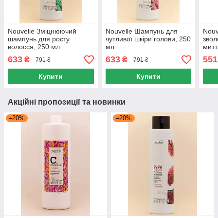
Nouvelle Зміцнюючий
Nouvelle Шампунь для
Nouv
шампунь для росту
чутливої шкіри голови, 250
звол
волосся, 250 мл
мл
митт
250 
633
633
551
₴
₴
791 ₴
791 ₴
Купити
Купити
Акційні пропозиції та новинки
–20%
–20%