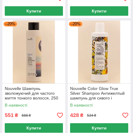
Купити
Купити
–20%
–20%
Nouvelle Шампунь
Nouvelle Color Glow True
зволожуючий для частого
Silver Shampoo Антижелтый
миття тонкого волосся, 250
шампунь для сивого і
мл
попелястих волосся, 250 мл
В наявності
В наявності
551
428
₴
₴
688 ₴
534 ₴
Купити
Купити