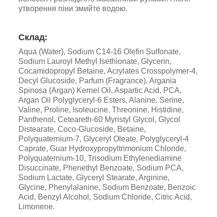
утворення піни змийте водою.
Склад:
Aqua (Water), Sodium C14-16 Olefin Sulfonate,
Sodium Lauroyl Methyl Isethionate, Glycerin,
Cocamidopropyl Betaine, Acrylates Crosspolymer-4,
Decyl Glucoside, Parfum (Fragrance), Argania
Spinosa (Argan) Kernel Oil, Aspartic Acid, PCA,
Argan Oil Polyglyceryl-6 Esters, Alanine, Serine,
Valine, Proline, Isoleucine, Threonine, Histidine,
Panthenol, Ceteareth-60 Myristyl Glycol, Glycol
Distearate, Coco-Glucoside, Betaine,
Polyquaternium-7, Glyceryl Oleate, Polyglyceryl-4
Caprate, Guar Hydroxypropyltrimonium Chloride,
Polyquaternium-10, Trisodium Ethylenediamine
Disuccinate, Phenethyl Benzoate, Sodium PCA,
Sodium Lactate, Glyceryl Stearate, Arginine,
Glycine, Phenylalanine, Sodium Benzoate, Benzoic
Acid, Benzyl Alcohol, Sodium Chloride, Citric Acid,
Limonene.