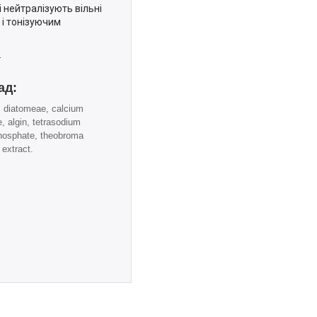
 нейтралізують вільні
 і тонізуючим
.
ад:
 diatomeae, calcium
e, algin, tetrasodium
hosphate, theobroma
extract.