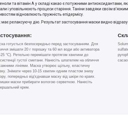
еноли та вітамін А у складі какао є потужними антиоксидантами, які
али і уповільнюють процеси старіння. Таніни завдяки своїм в’язким
ивостям відновлюють пружність епідермісу.
 має релаксуючу дію. Результат застосування маски видно відразу
астосування:
Скл
ска готується безпосередньо перед застосуванням. Для
Solum
иччя змішати 20 г порошку та 60 мл води або активатора
sulfat
-25 °С). Ретельно перемішати протягом хвилини до
pyrop
систенції густої сметани. Нанесіть шпателем на обличчя
cacao 
сажними лініями. Маска утворює щільну, еластичну
вку. Знімати через 10-15 хвилин одним пластом знизу
ору, попередньо від'єднавши маску від шкіри по краях.
лишки маски прибирати вологою серветкою. Нанесіть
вершальний крем.