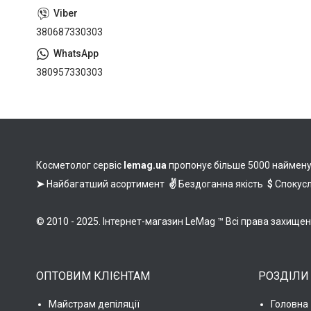
380687330303
380957330303
Косметолог сервіс
lemag.ua
пропонує більше 5000 найменува
➤
Найбагатший асортимент
✌
Бездоганна якість
$
Спокусл
© 2010 - 2025. Інтернет-магазин LeMag ™ Всі права захище
ОПТОВИМ КЛІЄНТАМ
РОЗДІЛИ
Майстрам депіляції
Головна