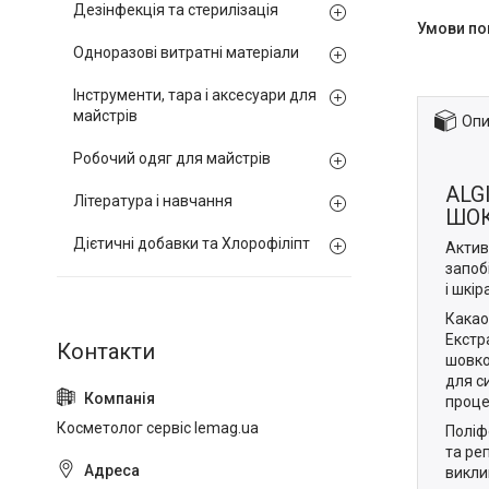
Дезінфекція та стерилізація
Одноразові витратні матеріали
Інструменти, тара і аксесуари для
майстрів
Опи
Робочий одяг для майстрів
ALGI
Література і навчання
ШОК
Дієтичні добавки та Хлорофіліпт
Актив
запоб
і шкі
Какао
Екстр
шовко
для с
проце
Косметолог сервіс lemag.ua
Поліф
та ре
викли