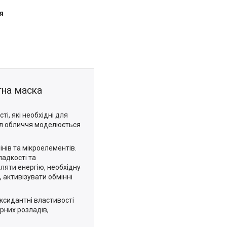
я
тна маска
, які необхідні для
вал обличчя моделюється
нів та мікроелементів.
ладкості та
ляти енергію, необхідну
, активізувати обмінні
ксидантні властивості
ірних розладів,