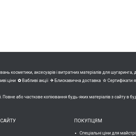
нь косметики, аксесуарів і витратних матеріалів для шугаринга, деп
иві ціни
✿
Вабливі акції
✈
Блискавична доставка
☆
Сертифікати 
ні. Повне або часткове копіювання будь-яких матеріалів з сайту 
 САЙТУ
ПОКУПЦЯМ
Спеціальні ціни для майстрі