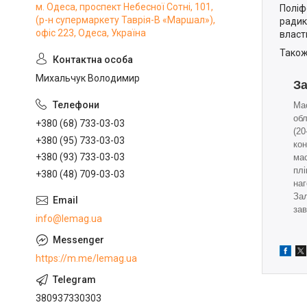
м. Одеса, проспект Небесної Сотні, 101,
Поліф
(р-н супермаркету Таврія-В «Маршал»),
радик
офіс 223, Одеса, Україна
власт
Також
Михальчук Володимир
З
Ма
обл
+380 (68) 733-03-03
(20
+380 (95) 733-03-03
кон
+380 (93) 733-03-03
ма
плі
+380 (48) 709-03-03
наг
За
за
info@lemag.ua
https://m.me/lemag.ua
380937330303