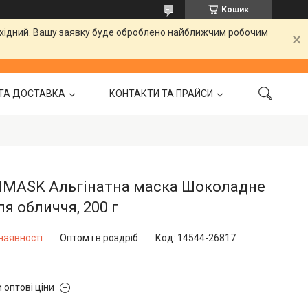
Кошик
вихідний. Вашу заявку буде оброблено найближчим робочим
ТА ДОСТАВКА
КОНТАКТИ ТА ПРАЙСИ
NMASK Альгінатна маска Шоколадне
ля обличчя, 200 г
наявності
Оптом і в роздріб
Код:
14544-26817
 оптові ціни