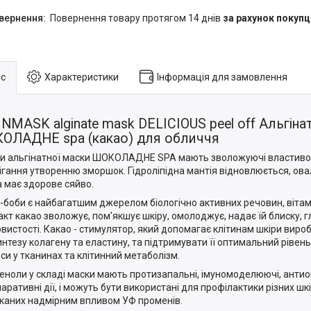
повернення товару протягом 14 днів
за рахунок покупц
с
Характеристики
Інформація для замовлення
NMASK alginate mask DELICIOUS peel off Альгіна
ОЛАДНЕ spa (какао) для обличчя
и альгінатної маски ШОКОЛАДНЕ SPA мають зволожуючі властивості
ігання утворенню зморшок. Гідроліпідна мантія відновлюється, о
ра має здорове сяйво.
-боби є найбагатшим джерелом біологічно активних речовин, вітамі
акт какао зволожує, пом'якшує шкіру, омолоджує, надає їй блиску, г
вистості. Какао - стимулятор, який допомагає клітинам шкіри вироб
интезу колагену та еластину, та підтримувати її оптимальний рівень
си у тканинах та клітинний метаболізм.
еноли у складі маски мають протизапальні, імуномоделюючі, антио
паративні дії, і можуть бути використані для профілактики різних шк
каних надмірним впливом УФ променів.