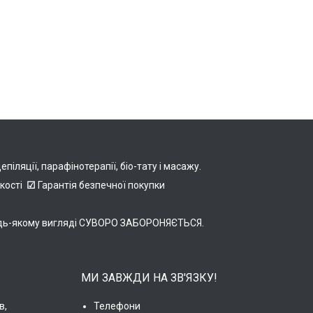
іляції, парафінотерапії, біо-тату і масажу.
якості
☑
Гарантія безпечної покупки
в будь-якому вигляді СУВОРО ЗАБОРОНЯЄТЬСЯ.
МИ ЗАВЖДИ НА ЗВ'ЯЗКУ!
в,
Телефони