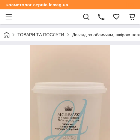
косметолог сервіс lemag.ua
ТОВАРИ ТА ПОСЛУГИ
Догляд за обличчям, шкірою навк