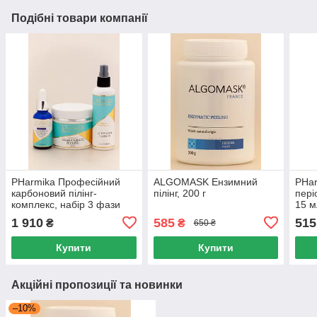
Подібні товари компанії
PHarmika Професійний
ALGOMASK Ензимний
PHar
карбоновий пілінг-
пілінг, 200 г
пері
комплекс, набір 3 фази
15 м
Carbon
1 910
585
515
₴
₴
650 ₴
Купити
Купити
Акційні пропозиції та новинки
–10%