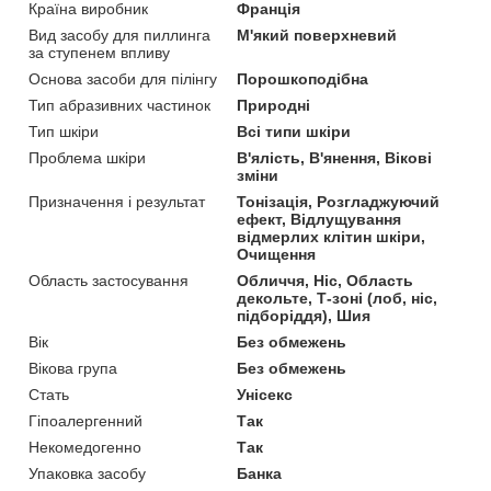
Країна виробник
Франція
Вид засобу для пиллинга
М'який поверхневий
за ступенем впливу
Основа засоби для пілінгу
Порошкоподібна
Тип абразивних частинок
Природні
Тип шкіри
Всі типи шкіри
Проблема шкіри
В'ялість, В'янення, Вікові
зміни
Призначення і результат
Тонізація, Розгладжуючий
ефект, Відлущування
відмерлих клітин шкіри,
Очищення
Область застосування
Обличчя, Ніс, Область
декольте, Т-зоні (лоб, ніс,
підборіддя), Шия
Вік
Без обмежень
Вікова група
Без обмежень
Стать
Унісекс
Гіпоалергенний
Так
Некомедогенно
Так
Упаковка засобу
Банка