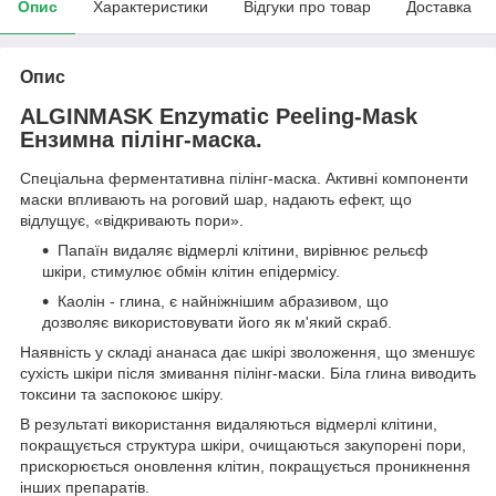
Опис
Характеристики
Відгуки про товар
Доставка
Опис
ALGINMASK Enzymatic Peeling-Mask
Ензимна пілінг-маска.
Спеціальна ферментативна пілінг-маска. Активні компоненти
маски впливають на роговий шар, надають ефект, що
відлущує, «відкривають пори».
Папаїн видаляє відмерлі клітини, вирівнює рельєф
шкіри, стимулює обмін клітин епідермісу.
Каолін - глина, є найніжнішим абразивом, що
дозволяє використовувати його як м'який скраб.
Наявність у складі ананаса дає шкірі зволоження, що зменшує
сухість шкіри після змивання пілінг-маски. Біла глина виводить
токсини та заспокоює шкіру.
В результаті використання видаляються відмерлі клітини,
покращується структура шкіри, очищаються закупорені пори,
прискорюється оновлення клітин, покращується проникнення
інших препаратів.