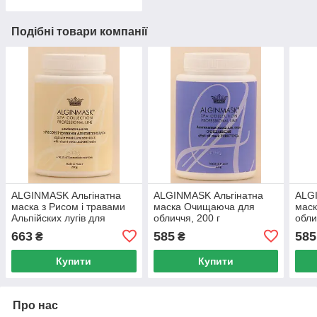
Подібні товари компанії
ALGINMASK Альгінатна
ALGINMASK Альгінатна
ALG
маска з Рисом і травами
маска Очищаюча для
маск
Альпійских лугів для
обличчя, 200 г
обли
обличчя, 200 г
663
585
585
₴
₴
Купити
Купити
Про нас