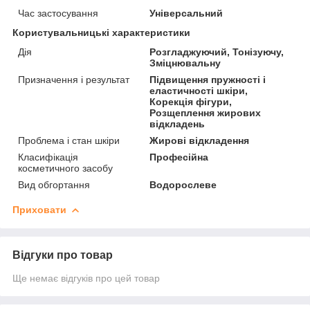
Час застосування
Універсальний
Користувальницькі характеристики
Дія
Розгладжуючий, Тонізуючу,
Зміцнювальну
Призначення і результат
Підвищення пружності і
еластичності шкіри,
Корекція фігури,
Розщеплення жирових
відкладень
Проблема і стан шкіри
Жирові відкладення
Класифікація
Професійна
косметичного засобу
Вид обгортання
Водорослеве
Приховати
Відгуки про товар
Ще немає відгуків про цей товар