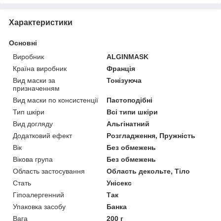
Характеристики
Основні
Виробник
ALGINMASK
Країна виробник
Франція
Вид маски за
Тонізуюча
призначенням
Вид маски по консистенції
Пастоподібні
Тип шкіри
Всі типи шкіри
Вид догляду
Альгінатний
Додатковий ефект
Розгладження, Пружність
Вік
Без обмежень
Вікова група
Без обмежень
Область застосування
Область декольте, Тіло
Стать
Унісекс
Гіпоалергенний
Так
Упаковка засобу
Банка
Вага
200 г