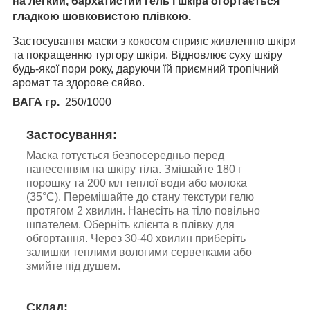
на легкий, бархатистий гель і шкіра огортається
гладкою шовковистою плівкою.
Застосування маски з кокосом сприяє живленню шкіри
та покращенню тургору шкіри. Відновлює суху шкіру
будь-якої пори року, даруючи їй приємний тропічний
аромат та здорове сяйво
.
ВАГА гр.
250/1000
Застосування:
Маска готується безпосередньо перед
нанесенням на шкіру тіла. Змішайте 180 г
порошку та 200 мл теплої води або молока
(35°С). Перемішайте до стану текстури гелю
протягом 2 хвилин. Нанесіть на тіло повільно
шпателем. Оберніть клієнта в плівку для
обгортання. Через 30-40 хвилин приберіть
залишки теплими вологими серветками або
змийте під душем.
Склад: