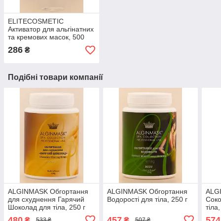
ELITECOSMETIC
Активатор для альгінатних
та кремових масок, 500
мл
286
₴
Подібні товари компанії
ALGINMASK Обгортання
ALGINMASK Обгортання
ALG
для схуднення Гарячий
Водорості для тіла, 250 г
Соко
Шоколад для тіла, 250 г
тіла,
480
457
574
₴
₴
533 ₴
507 ₴