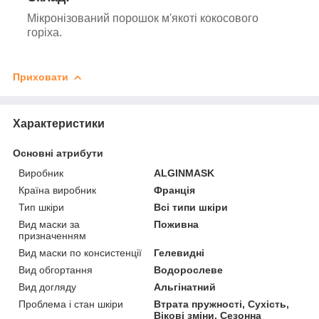
Мікронізований порошок м'якоті кокосового
горіха.
Приховати
Характеристики
Основні атрибути
Виробник
ALGINMASK
Країна виробник
Франція
Тип шкіри
Всі типи шкіри
Вид маски за
Поживна
призначенням
Вид маски по консистенції
Гелевидні
Вид обгортання
Водорослеве
Вид догляду
Альгінатний
Проблема і стан шкіри
Втрата пружності, Сухість,
Вікові зміни, Сезонна