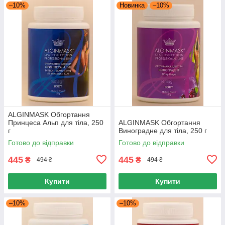
–10%
Новинка
–10%
ALGINMASK Обгортання
Принцеса Альп для тіла, 250
ALGINMASK Обгортання
г
Виноградне для тіла, 250 г
Готово до відправки
Готово до відправки
445
445
₴
₴
494 ₴
494 ₴
Купити
Купити
–10%
–10%