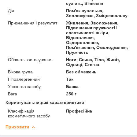
сухість, В'янення
Дія
Пом'якшувальна,
Зволожуюче, Зміцнювальну
Призначення і результат
Живлення, Зволоження,
Підвищення пружності і
еластичності шкіри,
Відновлення,
Оздоровлення,
Пом'якшення, Омолодження,
Пружність
Область застосування
Ноги, Спина, Тіло, Живіт,
Сідниці, Стегна
Вікова група
Без обмежень
Гіпоалергенний
Так
Упаковка засобу
Банка
Вага
250 г
Користувальницькі характеристики
Класифікація
Професійна
косметичного засобу
Приховати