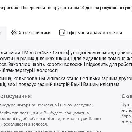
повернення товару протягом 14 днів
за рахунок покупц
с
Характеристики
Інформація для замовлення
ва паста ТМ Vidira4ka
- багатофункціональна паста, щільні
вати на різних ділянках шкіри, і для видалення помірно жо
ся. Захоплює навіть короткі волоски і підходить для роботи
ій температурі і вологості.
ична, кольорова ТМ Vidira4ka стане не тільки гарним друг
ції, але і подарує гарний настрій Вам і Вашим клієнтам.
астосування:
Скл
:
Цуко
оцедура шугарінга нескладна і цілком доступна
кисло
беріть тип пасти, яким Ви будете працювати в
барв
лежності від оброблюваної зони, температури Ваших
комп
к і особливостей волосся.
ігрійте пасту для шугарінга в мікрохвильовій печі (на