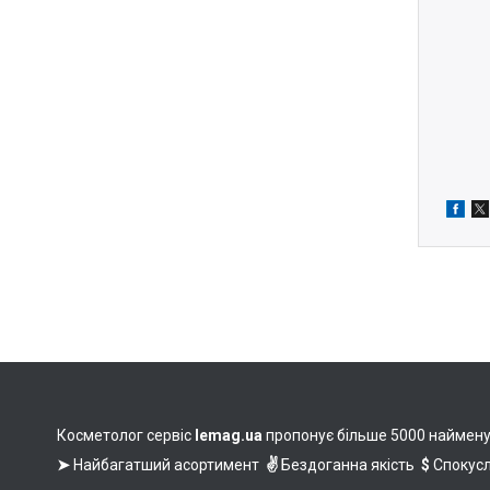
Косметолог сервіс
lemag.ua
пропонує більше 5000 найменува
➤
Найбагатший асортимент
✌
Бездоганна якість
$
Спокусл