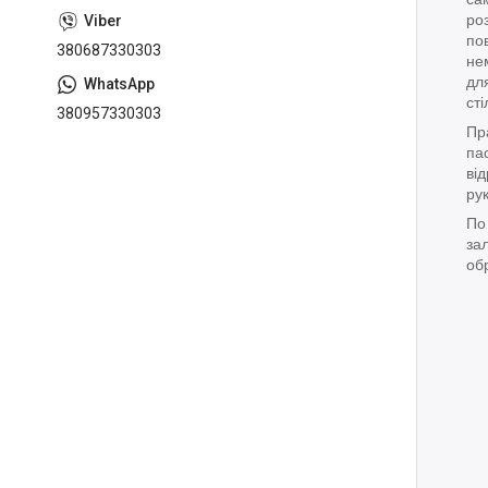
роз
по
380687330303
не
дл
сті
380957330303
Пр
па
ві
ру
По
зал
об