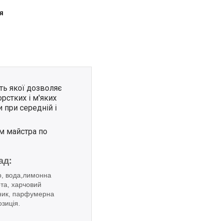
я
сть якої дозволяє
рстких і м'яких
 при середній і
ом майстра по
ад:
р, вода,лимонна
та, харчовий
ник, парфумерна
озиція
.