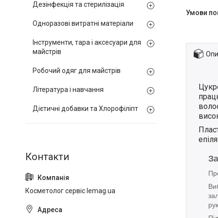
Дезінфекція та стерилізація
Одноразові витратні матеріали
Інструменти, тара і аксесуари для
майстрів
Опи
Робочий одяг для майстрів
Цукро
Література і навчання
працю
волос
Дієтичні добавки та Хлорофіліпт
висок
Пласт
епіля
З
Пр
Ви
Косметолог сервіс lemag.ua
за
ру
Під