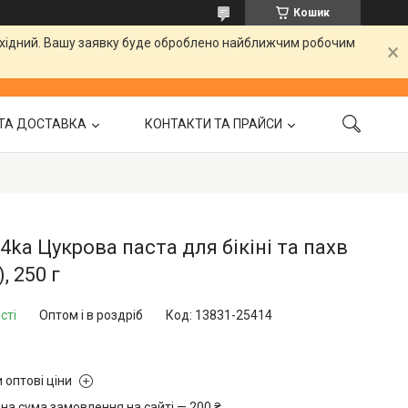
Кошик
вихідний. Вашу заявку буде оброблено найближчим робочим
ТА ДОСТАВКА
КОНТАКТИ ТА ПРАЙСИ
a4ka Цукрова паста для бікіні та пахв
, 250 г
сті
Оптом і в роздріб
Код:
13831-25414
 оптові ціни
на сума замовлення на сайті — 200 ₴