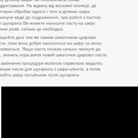
дратування. На відміну від воскової епіляції, де
вторна обробка одного і того ж ділянки шкіри
минуче веде до подразнення, при роботі з пастою
я шугарінга Ви можете наносити пасту на шкіру
льки разів, скільки це необхідно.
ацюйте далі тим же самим шматочком цукрової
сти, поки вона добре наноситься на шкіру та легко
дривається. Якщо паста почала сильно липнути до
к, значить пора взяти новий шматочок цукрової пасти.
 закінченні процедури вологою серветкою видаліть
ишки пасти для шугарінга з шкіри клієнта, а потім
робіть шкіру лосьйоном після шугарінга.