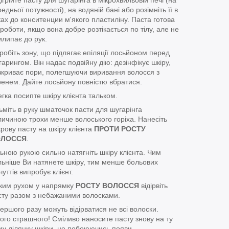
едньої потужності), на водяній бані або розімніть її в
ках до конситенции м'якого пластиліну. Паста готова
 роботи, якщо вона добре розтікається по тілу, але не
илипає до рук.
робіть зону, що підлягає епіляції лосьйоном перед
гарингом. Він надає подвійну дію: дезінфікує шкіру,
зкриває пори, полегшуючи виривання волосся з
ренем. Дайте лосьйону повністю вбратися.
егка посипте шкіру клієнта тальком.
зьміть в руку шматочок пасти для шугарінга
личиною трохи менше волоського горіха. Нанесіть
крову пасту на шкіру клієнта
ПРОТИ РОСТУ
ОЛОССЯ
.
льною рукою сильно натягніть шкіру клієнта. Чим
льніше Ви натянете шкіру, тим менше больових
чуттів випробує клієнт.
зким рухом у напрямку
РОСТУ ВОЛОССЯ
відірвіть
сту разом з небажаними волосками.
першого разу можуть відірватися не всі волоски.
чого страшного! Сміливо наносите пасту знову на ту
му ділянку шкіри, не побоюючись появи