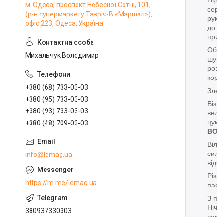
м. Одеса, проспект Небесної Сотні, 101,
сер
(р-н супермаркету Таврія-В «Маршал»),
ру
офіс 223, Одеса, Україна
до
пр
Об
Михальчук Володимир
шу
ро
ко
+380 (68) 733-03-03
Зл
+380 (95) 733-03-03
Ві
+380 (93) 733-03-03
ве
цу
+380 (48) 709-03-03
В
Ві
си
info@lemag.ua
від
Рі
https://m.me/lemag.ua
па
З 
Ні
380937330303
са