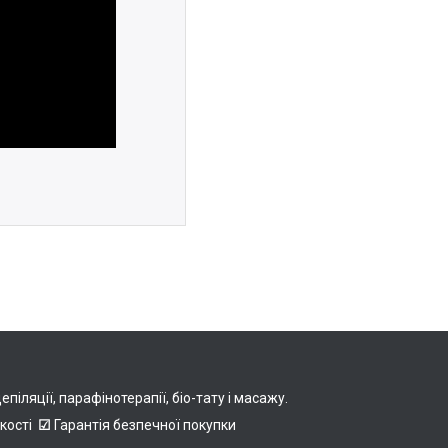
іляції, парафінотерапії, біо-тату і масажу.
якості
☑
Гарантія безпечної покупки