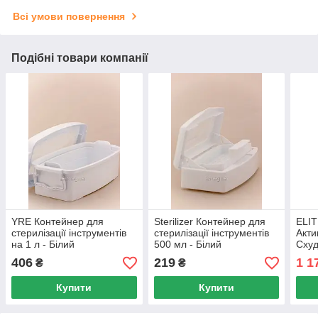
Всі умови повернення
Подібні товари компанії
YRE Контейнер для
Sterilizer Контейнер для
ELI
стерилізації інструментів
стерилізації інструментів
Акти
на 1 л - Білий
500 мл - Білий
Схуд
мл
406
219
1 1
₴
₴
Купити
Купити