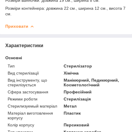
Розміри ванночки: довжина 19 см., ширина 8 см.
Розміри контейнера: довжина 22 см., ширина 12 см., висота 7
см.
Приховати
Характеристики
Основні
Тип
Стерилізатор
Вид стерилізації
Хімічна
Вид інструменту, що
Манікюрний, Педикюрний,
стерилізується
Косметологічний
Сфера застосування
Професійний
Режими роботи
Стерилізація
Стерилизуемый матеріал
Метал
Матеріал виготовлення
Пластик
корпусу
Колір корпусу
Персиковий
Тип упаковки
Картонна коробка