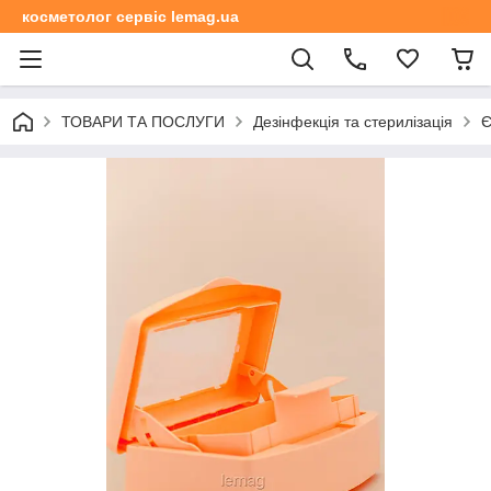
косметолог сервіс lemag.ua
ТОВАРИ ТА ПОСЛУГИ
Дезінфекція та стерилізація
Є