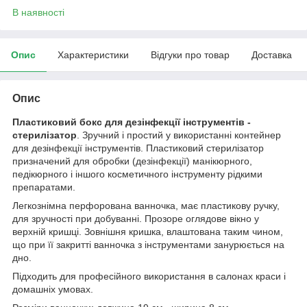
В наявності
Опис
Характеристики
Відгуки про товар
Доставка
Опис
Пластиковий бокс для дезінфекції інструментів -
стерилізатор
. Зручний і простий у використанні контейнер
для дезінфекції інструментів. Пластиковий стерилізатор
призначений для обробки (дезінфекції) манікюрного,
педікюрного і іншого косметичного інструменту рідкими
препаратами.
Легкознімна перфорована ванночка, має пластикову ручку,
для зручності при добуванні. Прозоре оглядове вікно у
верхній кришці. Зовнішня кришка, влаштована таким чином,
що при її закритті ванночка з інструментами занурюється на
дно.
Підходить для професійного використання в салонах краси і
домашніх умовах.