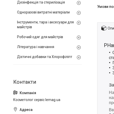
Дезінфекція та стерилізація
Одноразові витратні матеріали
Інструменти, тара і аксесуари для
майстрів
Опи
Робочий одяг для майстрів
PHar
Література і навчання
Дієтичні добавки та Хлорофіліпт
ст
З
На
на
Косметолог сервіс lemag.ua
пр
Вв