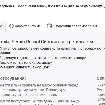
повернення товару протягом 14 днів
за рахунок покупц
с
Характеристики
Інформація для замовлення
mika Serum Retinol Сироватка з ретинолом
Стимулює вироблення колагену та еластину, попереджаюч
аріння
Підвищує гідратацію, тонус та еластичність шкіри
Зволожує та заспокоює шкіру
Зменшує кількість зморшок
астосування:
Скл
нести кілька крапель на шкіру обличчя перед
Інка
несенням крему чи маски. Процедуру
Рети
оводити увечері після вмивання.
рети
(Віта
одити поступово: 1-й тиждень - 1 раз на 3-4 дні;
вино