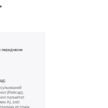
я
и передчасне
ад:
псульований
нол (Reticap),
нол пальмітат
мін А), олії:
градних кісточок,