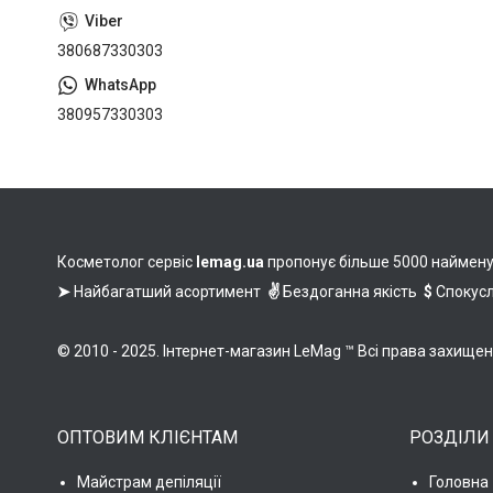
380687330303
380957330303
Косметолог сервіс
lemag.ua
пропонує більше 5000 найменува
➤
Найбагатший асортимент
✌
Бездоганна якість
$
Спокусл
© 2010 - 2025. Інтернет-магазин LeMag ™ Всі права захище
ОПТОВИМ КЛІЄНТАМ
РОЗДІЛИ
Майстрам депіляції
Головна