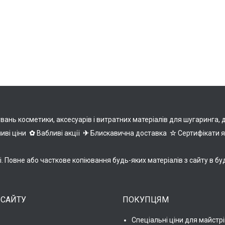
нь косметики, аксесуарів і витратних матеріалів для шугаринга, деп
иві ціни
✿
Вабливі акції
✈
Блискавична доставка
☆
Сертифікати 
ні. Повне або часткове копіювання будь-яких матеріалів з сайту 
 САЙТУ
ПОКУПЦЯМ
Спеціальні ціни для майстрі