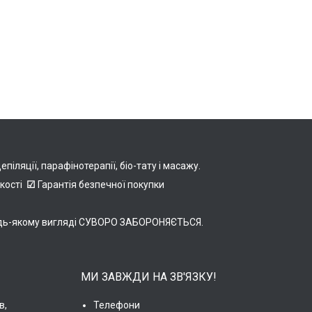
іляції, парафінотерапії, біо-тату і масажу.
якості
☑
Гарантія безпечної покупки
в будь-якому вигляді СУВОРО ЗАБОРОНЯЄТЬСЯ.
МИ ЗАВЖДИ НА ЗВ'ЯЗКУ!
в,
Телефони