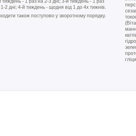
й тиждень - 1 раз на 2-3 дні; 3-й тиждень - 1 раз
перс
 1-2 дні; 4-й тиждень - щодня від 1 до 4х тижнів.
сеза
ходити також поступово у зворотному порядку.
токо
(Віт
манн
квіті
гідр
зеле
прот
гліци