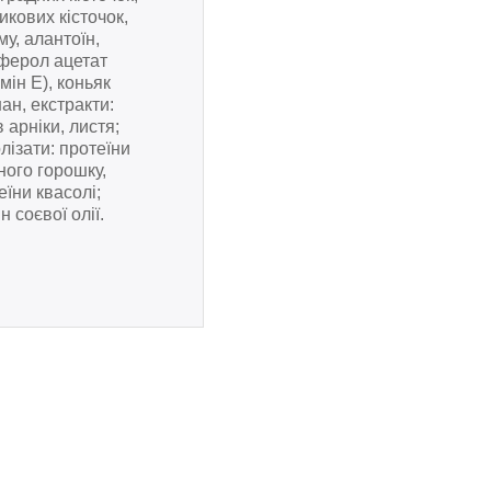
икових кісточок,
му, алантоїн,
ферол ацетат
амін Е), коньяк
ан, екстракти:
в арніки, листя;
олізати: протеїни
ного горошку,
еїни квасолі;
н соєвої олії.