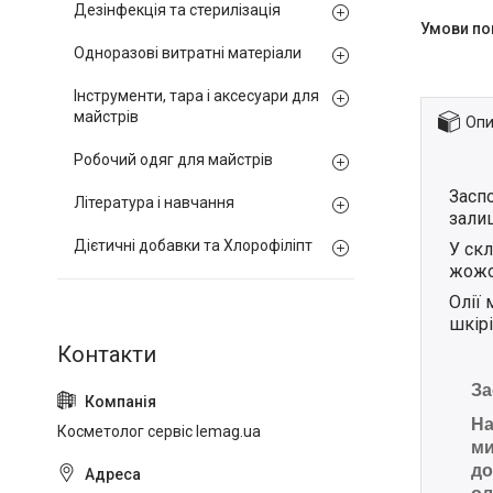
Дезінфекція та стерилізація
Одноразові витратні матеріали
Інструменти, тара і аксесуари для
майстрів
Опи
Робочий одяг для майстрів
Заспо
Література і навчання
зали
Дієтичні добавки та Хлорофіліпт
У скл
жожоб
Олії
шкір
За
На
Косметолог сервіс lemag.ua
ми
до