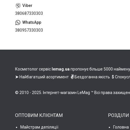
380687330303
380957330303
Косметолог сервіс
lemag.ua
пропонує більше 5000 найменува
➤
Найбагатший асортимент
✌
Бездоганна якість
$
Спокусл
© 2010 - 2025. Інтернет-магазин LeMag ™ Всі права захище
ОПТОВИМ КЛІЄНТАМ
РОЗДІЛИ
Майстрам депіляції
Головна