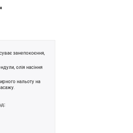
я
усуває занепокоєння,
ендули, олія насіння
ирного нальоту на
масажу.
ад: