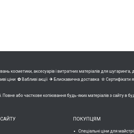
нь косметики, аксесуарів і витратних матеріалів для шугаринга, деп
иві ціни
✿
Вабливі акції
✈
Блискавична доставка
☆
Сертифікати 
ні. Повне або часткове копіювання будь-яких матеріалів з сайту 
 САЙТУ
ПОКУПЦЯМ
Спеціальні ціни для майстрі