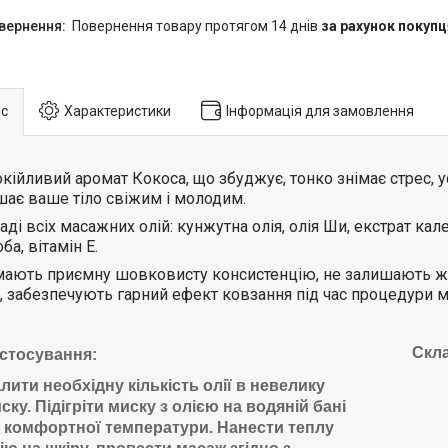
повернення товару протягом 14 днів
за рахунок покупц
с
Характеристики
Інформація для замовлення
кійливий аромат Кокоса, що збуджує, тонко знімає стрес, 
шає ваше тіло свіжим і молодим.
аді всіх масажних олій: кунжутна олія, олія Ши, екстрат кал
а, вітамін Е
.
 мають приємну шовковисту консистенцію, не залишають ж
і, забезпечують гарний ефект ковзання під час процедури 
Скл
стосування:
лити необхідну кількість олії в невелику
ску. Підігріти миску з олією на водяній бані
 комфортної температури. Нанести теплу