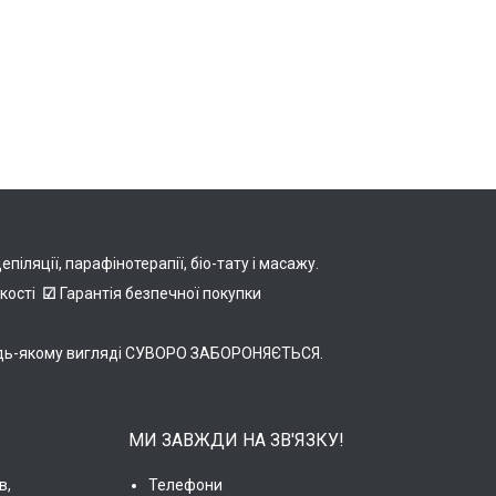
іляції, парафінотерапії, біо-тату і масажу.
якості
☑
Гарантія безпечної покупки
в будь-якому вигляді СУВОРО ЗАБОРОНЯЄТЬСЯ.
МИ ЗАВЖДИ НА ЗВ'ЯЗКУ!
в,
Телефони