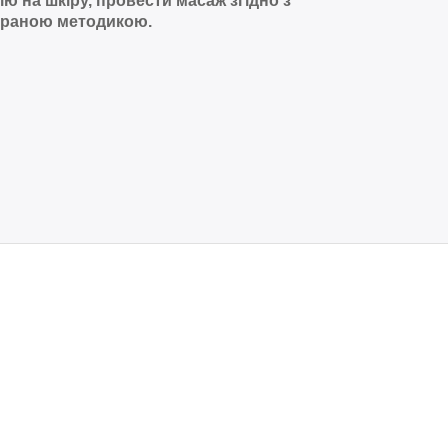
ію на шкіру, провести масаж згідно з
раною методикою.