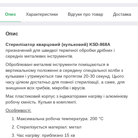
Опис
Характеристики
Відгуки про товар
Доставка
Опис
Стерилізатор кварцовий (кульковий) KSD-868A
призначений для швидкої термічної обробки дрібних і
середніх металевих інструментів.
Оброблювані металеві інструменти поміщаються в
вертикальному положенні в середину спеціальної колби з
кульками і утримуються там протягом 20-30 секунд. Цього
часу цілком достатньо для повної стерилізації, а саме, для
знищення всіх грибків, мікробів і вірусів.
Має пластиковий корпус з індикаторами нагріву і алюмінієву
робочу ємність. Кульки в комплекті.
Особливості:
Максимальна робоча температура: 200 °C
Стерилізується матеріал: метал
Час нагріву: приблизно 15 хв