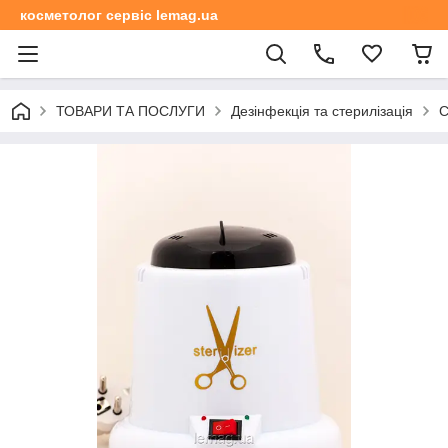
косметолог сервіс lemag.ua
ТОВАРИ ТА ПОСЛУГИ
Дезінфекція та стерилізація
С