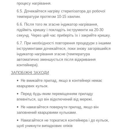
процесу нагрівання.
Дочекайтеся нагріву стерилізатора до робочої
температури протягом 10-15 хвилин.
Після того як згасне індикатор нагрівання,
підійміть кришку і покладіть інструменти на 20-30
секунд. Через цей час приберіть їх і закрийте кришку.
При необхідності повторення процедури з іншими
інструментами дочекайтеся, поки знову загорівшийся
індикатор нагрівання згасне (температура
автоматично зменшується після відкривання
контейнера).
ЗАПОБІЖНІ ЗАХОДИ
Не вмикайте прилад, якщо в контейнері немає
кварцових кульок.
Перед будь-яким переміщенням приладу
впевніться, що він відключений від мережі.
Не намагайтеся повернути прилад, якщо він
заповнений кварцовими кульками.
Намагайтеся не торкатися контейнера і до кульок,
щоб уникнути випадкових опіків