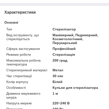
Характеристики
Основні
Тип
Стерилізатор
Вид інструменту, що
Манікюрний, Педикюрний,
стерилізується
Косметологічний,
Перукарський
Сфера застосування
Професійний
Режими роботи
Стерилізація
Максимальна робоча
200 град.
температура
Стерилизуемый матеріал
Метал
Час стерилізації
30 сек
Колір корпусу
Білий
Особливості
Кульки для стерилізатора
Довжина мережевого
1 м
шнура
Напруга мережі
220~240 В
Потужність
100 Вт