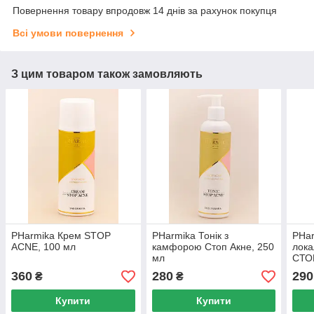
Повернення товару впродовж 14 днів за рахунок покупця
Всі умови повернення
З цим товаром також замовляють
PHarmika Крем STOP
PHarmika Тонік з
PHar
ACNE, 100 мл
камфорою Стоп Акне, 250
лока
мл
СТО
360
280
290
₴
₴
Купити
Купити