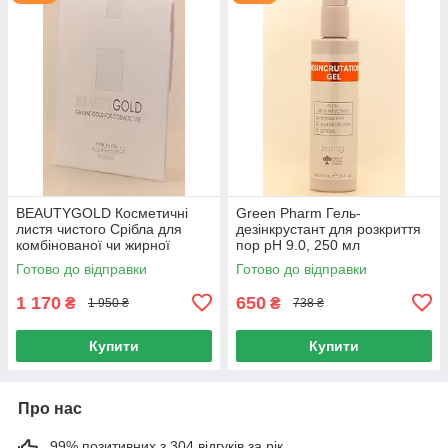
BEAUTYGOLD Косметичні
Green Pharm Гель-
листя чистого Срібла для
дезінкрустант для розкриття
комбінованої чи жирної
пор pH 9.0, 250 мл
шкіри, 12 шт
Готово до відправки
Готово до відправки
1 170
650
₴
₴
1 950 ₴
738 ₴
Купити
Купити
Про нас
99% позитивних з 304 відгуків за рік