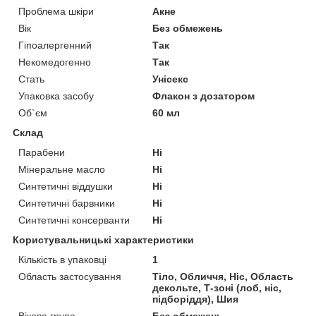
Проблема шкіри
Акне
Вік
Без обмежень
Гіпоалергенний
Так
Некомедогенно
Так
Стать
Унісекс
Упаковка засобу
Флакон з дозатором
Об`єм
60 мл
Склад
Парабени
Ні
Мінеральне масло
Ні
Синтетичні віддушки
Ні
Синтетичні барвники
Ні
Синтетичні консерванти
Ні
Користувальницькі характеристики
Кількість в упаковці
1
Область застосування
Тіло, Обличчя, Ніс, Область
декольте, Т-зоні (лоб, ніс,
підборіддя), Шия
Вікова група
Без обмежень