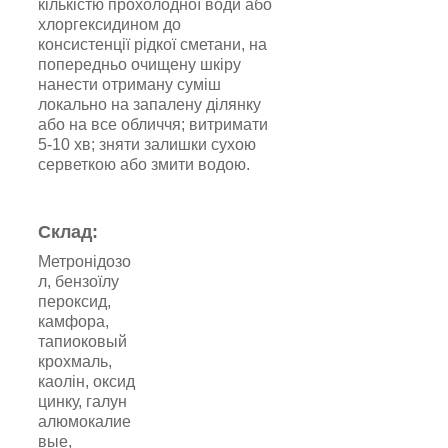
кількістю прохолодної води або
хлоргексидином до
консистенції рідкої сметани, на
попередньо очищену шкіру
нанести отриману суміш
локально на запалену ділянку
або на все обличчя; витримати
5-10 хв; зняти залишки сухою
серветкою або змити водою.
Склад:
Метронідозо
л, бензоїлу
пероксид,
камфора,
тапиоковый
крохмаль,
каолін, оксид
цинку, галун
алюмокалие
вые,