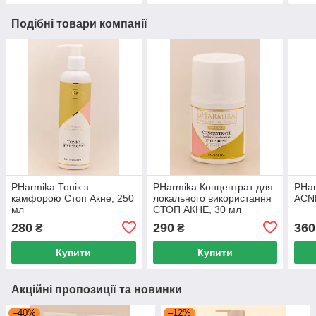
Подібні товари компанії
PHarmika Тонік з
PHarmika Концентрат для
PHa
камфорою Стоп Акне, 250
локального використання
ACNE
мл
СТОП АКНЕ, 30 мл
280
290
360
₴
₴
Купити
Купити
Акційні пропозиції та новинки
–40%
–12%