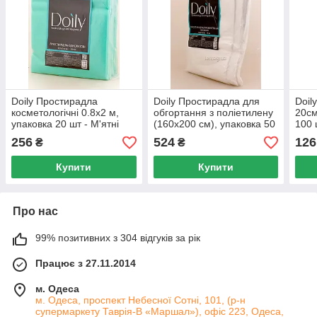
Doily Простирадла
Doily Простирадла для
Doil
косметологічні 0.8х2 м,
обгортання з поліетилену
20см
упаковка 20 шт - М'ятні
(160x200 см), упаковка 50
100 
шт.
256
524
126
₴
₴
Купити
Купити
Про нас
99% позитивних з 304 відгуків за рік
Працює з 27.11.2014
м. Одеса
м. Одеса, проспект Небесної Сотні, 101, (р-н
супермаркету Таврія-В «Маршал»), офіс 223, Одеса,