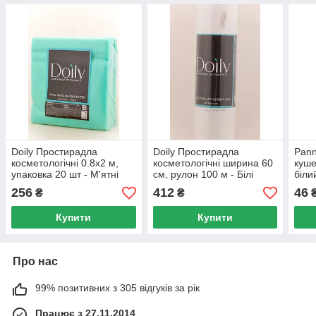
Doily Простирадла
Doily Простирадла
Pann
косметологічні 0.8х2 м,
косметологічні ширина 60
куше
упаковка 20 шт - М'ятні
см, рулон 100 м - Білі
біли
256
412
46
₴
₴
Купити
Купити
Про нас
99% позитивних з 305 відгуків за рік
Працює з 27.11.2014