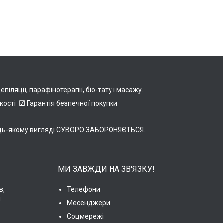
іляції, парафінотерапії, біо-тату і масажу.
якості
☑
Гарантія безпечної покупки
в будь-якому вигляді СУВОРО ЗАБОРОНЯЄТЬСЯ.
МИ ЗАВЖДИ НА ЗВ'ЯЗКУ!
в,
Телефони
и
Месенджери
Соцмережі