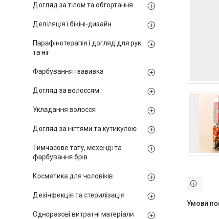
Догляд за тілом та обгортання
Депіляція і бікіні-дизайн
Парафінотерапія і догляд для рук
та ніг
Фарбування і завивка
Догляд за волоссям
Укладання волосся
Догляд за нігтями та кутикулою
Тимчасове тату, мехенді та
фарбування брів
Косметика для чоловіків
Дезінфекція та стерилізація
Одноразові витратні матеріали