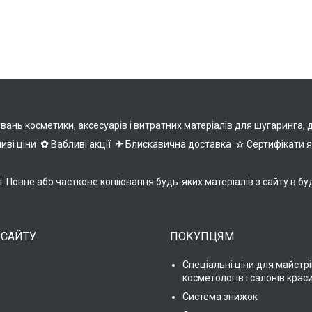
нь косметики, аксесуарів і витратних матеріалів для шугаринга, деп
иві ціни
✿
Вабливі акції
✈
Блискавична доставка
☆
Сертифікати 
ні. Повне або часткове копіювання будь-яких матеріалів з сайту 
 САЙТУ
ПОКУПЦЯМ
Спеціальні ціни для майстрі
косметологів і салонів крас
Система знижок