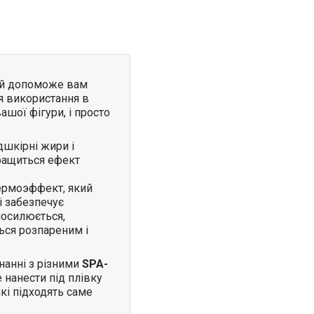
кий допоможе вам
я використання в
ашої фігури, і просто
дшкірні жири і
кращиться ефект
ермоэффект, який
і забезпечує
посилюється,
ься розпареним і
нанні з різними
SPA-
нанести під плівку
які підходять саме