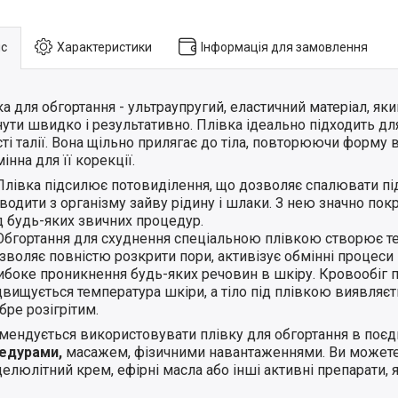
с
Характеристики
Інформація для замовлення
а для обгортання - ультраупругий, еластичний матеріал, я
ути швидко і результативно. Плівка ідеально підходить дл
ті талії. Вона щільно прилягає до тіла, повторюючи форму в
інна для її корекції.
Плівка підсилює потовиділення, що дозволяє спалювати пі
водити з організму зайву рідину і шлаки. З нею значно по
д будь-яких звичних процедур.
Обгортання для схуднення спеціальною плівкою створює т
зволяє повністю розкрити пори, активізує обмінні процеси 
ибоке проникнення будь-яких речовин в шкіру. Кровообіг 
двищується температура шкіри, а тіло під плівкою виявляєт
бре розігрітим.
мендується використовувати плівку для обгортання в поєд
едурами,
масажем, фізичними навантаженнями. Ви можете 
елюлітний крем, ефірні масла або інші активні препарати, 