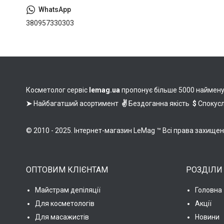
380957330303
Косметолог сервіс
lemag.ua
пропонує більше 5000 найменува
➤
Найбагатший асортимент
✌
Бездоганна якість
$
Спокусл
© 2010 - 2025. Інтернет-магазин LeMag ™ Всі права захище
ОПТОВИМ КЛІЄНТАМ
РОЗДІЛИ
Майстрам депіляції
Головна
Для косметологів
Акції
Для масажистів
Новини