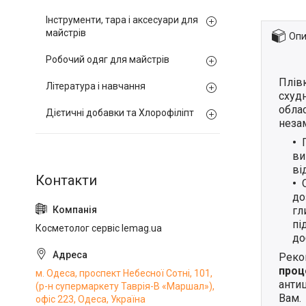
Інструменти, тара і аксесуари для
майстрів
Опи
Робочий одяг для майстрів
Плівк
Література і навчання
схудн
облас
Дієтичні добавки та Хлорофіліпт
незам
ви
ві
до
гл
пі
Косметолог сервіс lemag.ua
до
Реко
проц
м. Одеса, проспект Небесної Сотні, 101,
антиц
(р-н супермаркету Таврія-В «Маршал»),
Вам.
офіс 223, Одеса, Україна