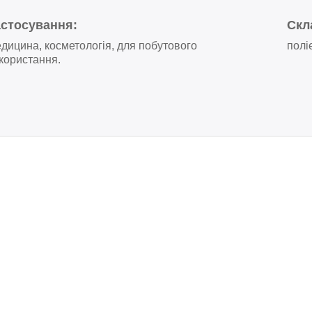
астосування:
Скл
дицина, косметологія, для побутового
полі
користання.